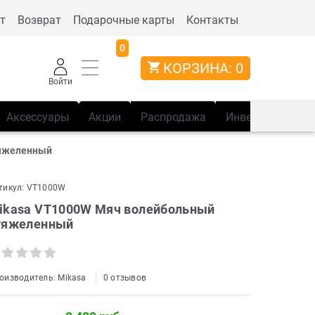
т
Возврат
Подарочные карты
Контакты
0
КОРЗИНА:
0
Войти
Аксессуары
Акции
Распродажа
Инвентарь
Сп
тяжеленный
тикул:
VT1000W
ikasa VT1000W Мяч волейбольный
тяжеленный
оизводитель:
Mikasa
0 отзывов