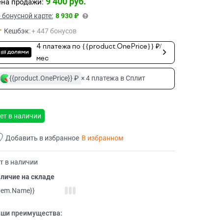
9 400
 руб.
на продажи:
 бонусной карте:
8 930 ₽
Кешбэк
:
+ 447 бонусов
4 платежа по {{product.OnePrice}} ₽/
мес
{{product.OnePrice}} ₽
× 4 платежа в Сплит
ет в наличии
Добавить в избранное
В избранном
т в наличии
личие на складе
item.Name}}
ши преимущества: