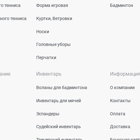
о тенниса
Форма игровая
Бадминтон
ного тенниса
Куртки, Ветровки
Носки
Головные уборы
Перчатки
ание
Инвентарь
Информаци
Воланы для бадминтона
О компании
Инвентарь для мячей
Контакты
Эспандеры
Оплата
Судейский инвентарь
Доставка
Тренерский инвентарь
Бонусная кар