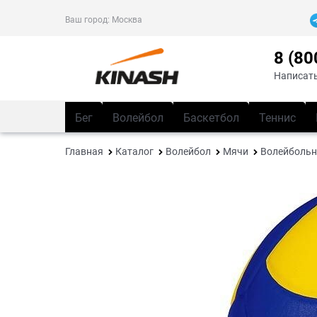
Ваш город:
Москва
8 (80
Написать
Бег
Волейбол
Баскетбол
Теннис
Главная
Каталог
Волейбол
Мячи
Волейбольн