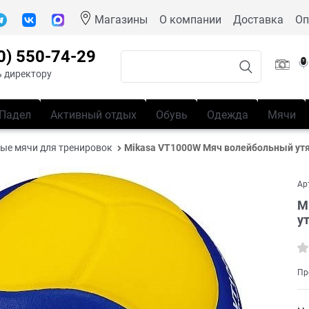
Магазины
О компании
Доставка
Оп
0) 550-74-29
 директору
Падел
Активный отдых
Обувь
Одежда
Мячи
ые мячи для тренировок
Mikasa VT1000W Мяч волейбольный у
Ар
M
у
Пр