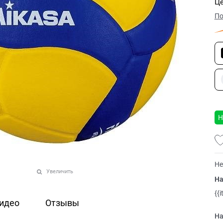
Це
По
Н
Не
Увеличить
На
{{
идео
Отзывы
На