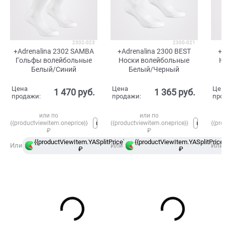
2302-023
2300-021
+Adrenalina 2302 SAMBA
+Adrenalina 2300 BEST
+A
Гольфы волейбольные
Носки волейбольные
Н
Белый/Синий
Белый/Черный
Цена
Цена
Цен
1 470
 руб.
1 365
 руб.
продажи:
продажи:
про
или по
или по
{{productviewitem.oneprice}}
{{productviewitem.oneprice}}
{{pro
₽
₽
{{productViewItem.YASplitPrice}}
{{productViewItem.YASplitPrice}
в
Или
Или
Или
₽
Сплит
₽