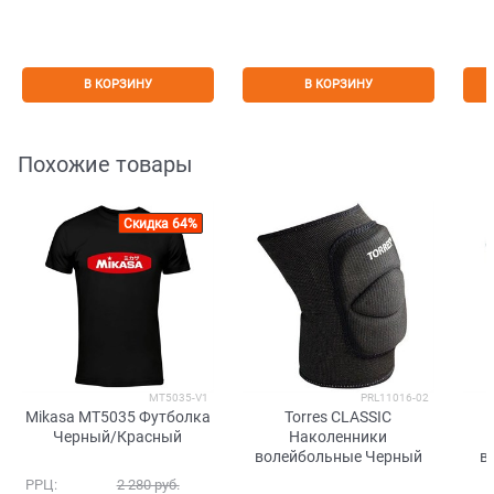
В КОРЗИНУ
В КОРЗИНУ
Похожие товары
Скидка 64%
MT5035-V1
PRL11016-02
Mikasa MT5035 Футболка
Torres CLASSIC
Черный/Красный
Наколенники
волейбольные Черный
в
РРЦ:
2 280
 руб.