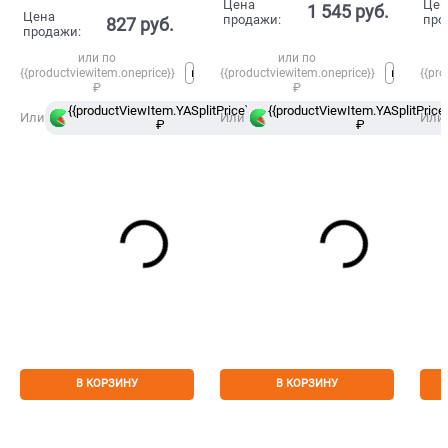
Цена
Цен
1 545
 руб.
Цена
продажи:
про
827
 руб.
продажи:
или по
или по
{{productviewitem.oneprice}}
{{productviewitem.oneprice}}
{{pro
₽
₽
{{productViewItem.YASplitPrice}}
{{productViewItem.YASplitPrice}
в
Или
Или
Или
₽
Сплит
₽
В КОРЗИНУ
В КОРЗИНУ