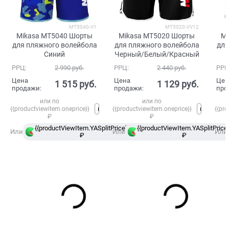
MT5040-V1
MT5020-VV12
Mikasa MT5040 Шорты
Mikasa MT5020 Шорты
Mi
для пляжного волейбола
для пляжного волейбола
для
Синий
Черный/Белый/Красный
РРЦ:
2 990
 руб.
РРЦ:
2 440
 руб.
РРЦ
Цена
Цена
Цен
1 515
 руб.
1 129
 руб.
продажи:
продажи:
про
или по
или по
{{productviewitem.oneprice}}
{{productviewitem.oneprice}}
{{pro
₽
₽
{{productViewItem.YASplitPrice}}
{{productViewItem.YASplitPrice}
в
Или
Или
Или
₽
Сплит
₽