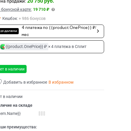
20 750
 руб.
на продажи:
 бонусной карте:
19 710 ₽
Кешбэк
:
+ 986 бонусов
4 платежа по {{product.OnePrice}} ₽/
мес
{{product.OnePrice}} ₽
× 4 платежа в Сплит
ет в наличии
Добавить в избранное
В избранном
т в наличии
личие на складе
item.Name}}
ши преимущества: