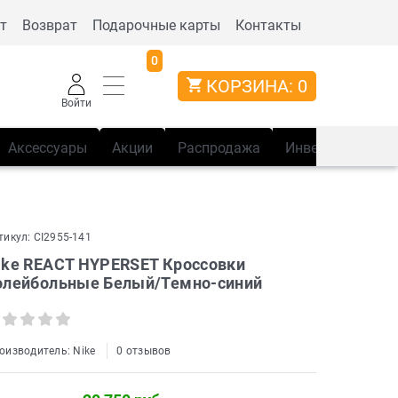
т
Возврат
Подарочные карты
Контакты
0
КОРЗИНА:
0
Войти
Аксессуары
Акции
Распродажа
Инвентарь
Сп
тикул:
CI2955-141
ike REACT HYPERSET Кроссовки
олейбольные Белый/Темно-синий
оизводитель:
Nike
0 отзывов