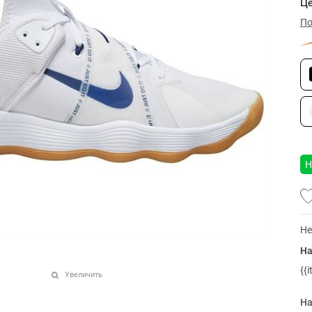
Це
По
Н
Не
На
{{
Увеличить
На