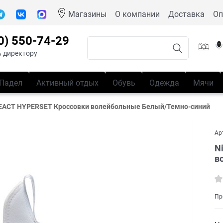
Магазины
О компании
Доставка
Оп
0) 550-74-29
 директору
Падел
Активный отдых
Обувь
Одежда
Мячи
REACT HYPERSET Кроссовки волейбольные Белый/Темно-синий
Ар
N
в
Пр