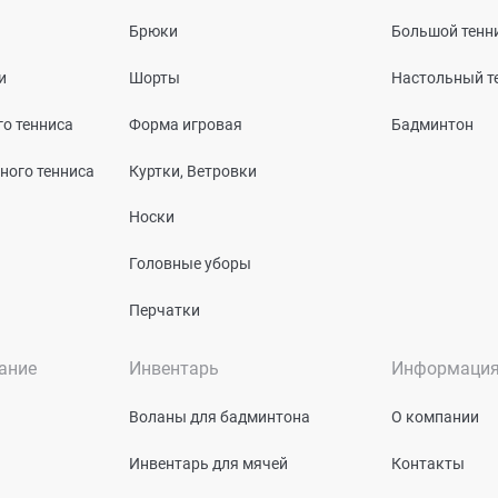
Брюки
Большой тенн
и
Шорты
Настольный т
о тенниса
Форма игровая
Бадминтон
ного тенниса
Куртки, Ветровки
Носки
Головные уборы
Перчатки
ание
Инвентарь
Информаци
Воланы для бадминтона
О компании
Инвентарь для мячей
Контакты