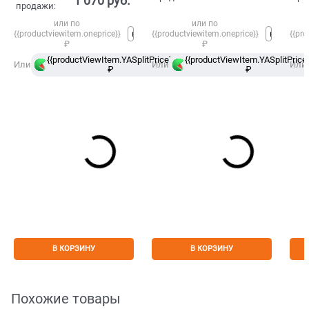
1 070
 руб.
продажи:
или по
или по
{{productviewitem.oneprice}}
{{productviewitem.oneprice}}
{{pro
₽
₽
{{productViewItem.YASplitPrice}}
{{productViewItem.YASplitPrice}
в
Или
Или
Или
₽
Сплит
₽
В КОРЗИНУ
В КОРЗИНУ
Похожие товары