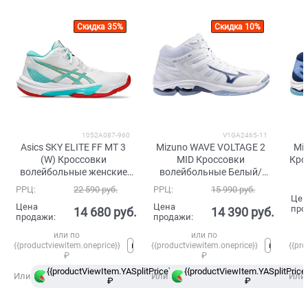
Скидка 35%
Скидка 10%
1052A087-960
V1GA2465-11
Asics SKY ELITE FF MT 3
Mizuno WAVE VOLTAGE 2
Mi
(W) Кроссовки
MID Кроссовки
Кро
волейбольные женские
волейбольные Белый/
Белый/Голубой/Красный
Голубой/Темно-синий
РРЦ:
22 590
 руб.
РРЦ:
15 990
 руб.
Цен
Цена
Цена
про
14 680
 руб.
14 390
 руб.
продажи:
продажи:
или по
или по
{{productviewitem.oneprice}}
{{productviewitem.oneprice}}
{{pro
₽
₽
{{productViewItem.YASplitPrice}}
{{productViewItem.YASplitPrice}
в
Или
Или
Или
₽
Сплит
₽