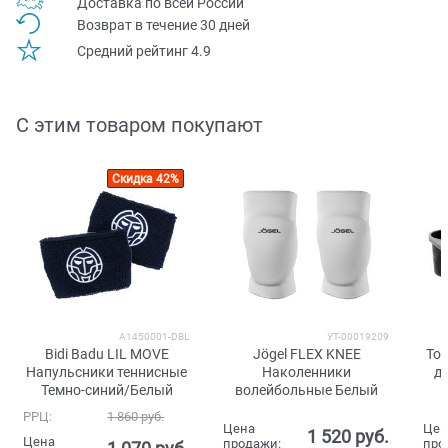
Доставка по всей Pоссии
Возврат в течение 30 дней
Средний рейтинг 4.9
С этим товаром покупают
Скидка 42%
A1450001-DBL
УТ-00019209
Bidi Badu LIL MOVE
Jögel FLEX KNEE
Tor
Напульсники теннисные
Наколенники
д
Темно-синий/Белый
волейбольные Белый
РРЦ:
1 860
 руб.
Цена
Цен
1 520
 руб.
Цена
продажи:
про