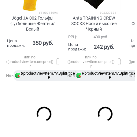
УТ-00015094
892337321-1
Jögel JA-002 Гольфы
Anta TRAINING CREW
футбольные Желтый/
SOCKS Носки высокие
CO
Белый
Черный
Ко
РРЦ:
490
 руб.
Цена
Цен
350
 руб.
Цена
продажи:
про
242
 руб.
продажи:
или по
или по
{{productviewitem.oneprice}}
{{productviewitem.oneprice}}
{{pro
₽
₽
{{productViewItem.YASplitPrice}}
{{productViewItem.YASplitPrice}
в
Или
Или
Или
₽
Сплит
₽