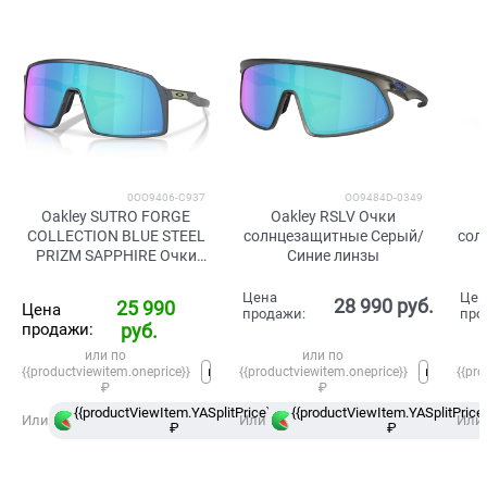
0OO9406-C937
OO9484D-0349
Oakley SUTRO FORGE
Oakley RSLV Очки
COLLECTION BLUE STEEL
солнцезащитные Серый/
сол
PRIZM SAPPHIRE Очки
Синие линзы
солнцезащитные Синий/
Цветные линзы
Цена
Цен
28 990
 руб.
25 990
Цена
продажи:
про
продажи:
 руб.
или по
или по
{{productviewitem.oneprice}}
{{productviewitem.oneprice}}
{{pro
₽
₽
{{productViewItem.YASplitPrice}}
{{productViewItem.YASplitPrice}
в
Или
Или
Или
₽
Сплит
₽