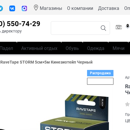
Магазины
О компании
Доставка
Оп
0) 550-74-29
 директору
Падел
Активный отдых
Обувь
Одежда
Мячи
RaveTape STORM 5см×5м Кинезиотейп Черный
Распродажа
Ар
Скидка 46%
R
Ч
Пр
Ц