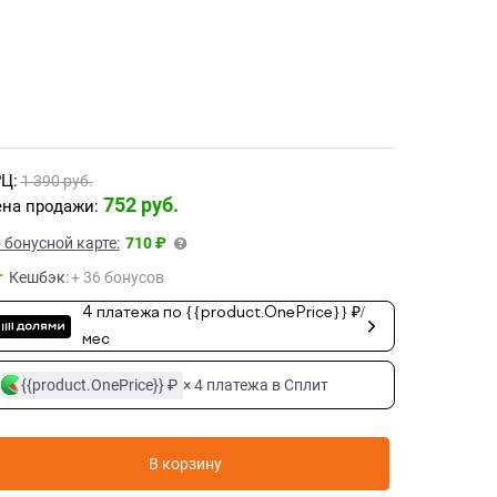
Ц:
1 390
 руб.
752
 руб.
на продажи:
 бонусной карте:
710 ₽
Кешбэк
:
+ 36 бонусов
4 платежа по {{product.OnePrice}} ₽/
мес
{{product.OnePrice}} ₽
× 4 платежа в Сплит
В корзину