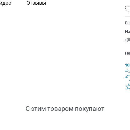
идео
Отзывы
Ес
На
{{
На
С этим товаром покупают