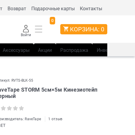
т
Возврат
Подарочные карты
Контакты
0
КОРЗИНА:
0
Войти
Аксессуары
Акции
Распродажа
Инвентарь
Сп
тикул:
RVTS-BLK-55
aveTape STORM 5см×5м Кинезиотейп
ерный
оизводитель:
RaveTape
1 отзыв
ВЕТ