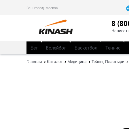
Ваш город:
Москва
8 (80
Написать
Бег
Волейбол
Баскетбол
Теннис
Главная
Каталог
Медицина
Тейпы, Пластыри