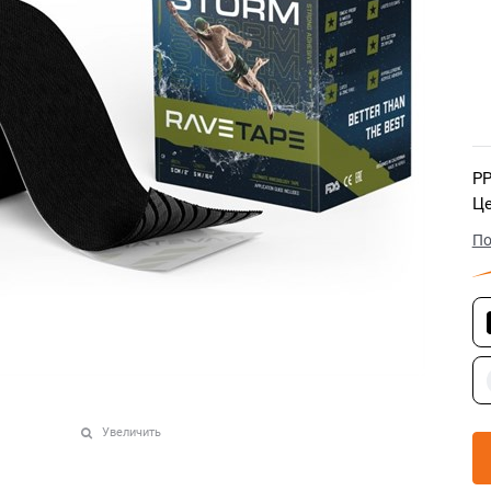
РР
Це
По
Увеличить