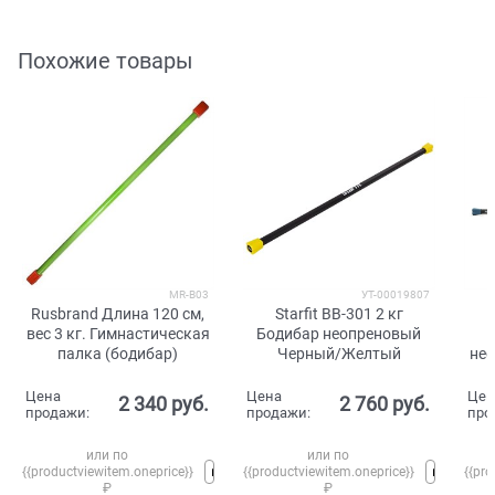
Похожие товары
MR-B03
УТ-00019807
Rusbrand Длина 120 см,
Starfit BB-301 2 кг
вес 3 кг. Гимнастическая
Бодибар неопреновый
палка (бодибар)
Черный/Желтый
нео
Цена
Цена
Цен
2 340
 руб.
2 760
 руб.
продажи:
продажи:
про
или по
или по
{{productviewitem.oneprice}}
{{productviewitem.oneprice}}
{{pro
₽
₽