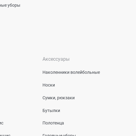
вные уборы
Аксессуары
Наколенники волейбольные
Носки
Сумки, рюкзаки
Бутылки
ис
Полотенца
еннис
Головные уборы