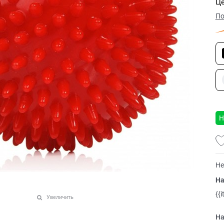
Це
По
Н
Не
На
{{
Увеличить
На