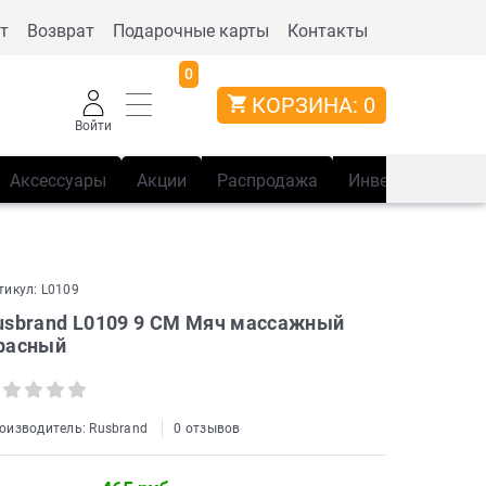
т
Возврат
Подарочные карты
Контакты
0
КОРЗИНА:
0
Войти
Аксессуары
Акции
Распродажа
Инвентарь
Сп
тикул:
L0109
usbrand L0109 9 СМ Мяч массажный
расный
оизводитель:
Rusbrand
0 отзывов