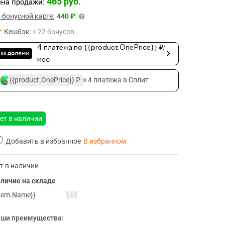
465
 руб.
на продажи:
 бонусной карте:
440 ₽
Кешбэк
:
+ 22 бонусов
4 платежа по {{product.OnePrice}} ₽/
мес
{{product.OnePrice}} ₽
× 4 платежа в Сплит
ет в наличии
Добавить в избранное
В избранном
т в наличии
личие на складе
item.Name}}
ши преимущества: