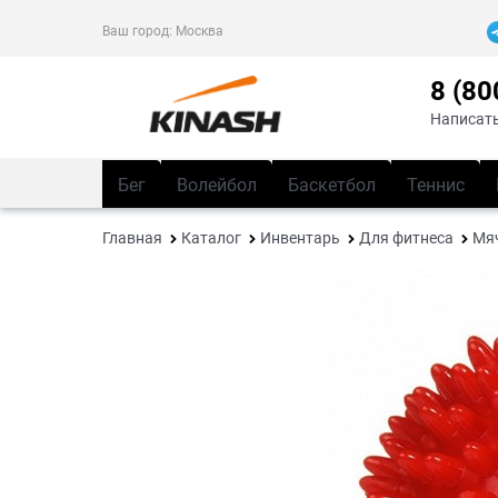
Ваш город:
Москва
8 (80
Написать
Бег
Волейбол
Баскетбол
Теннис
Главная
Каталог
Инвентарь
Для фитнеса
Мяч