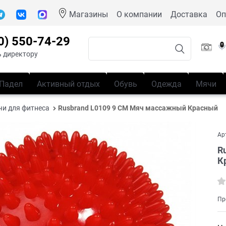
Магазины
О компании
Доставка
Оп
0) 550-74-29
 директору
Падел
Активный отдых
Обувь
Одежда
Мячи
и для фитнеса
Rusbrand L0109 9 СМ Мяч массажный Красный
Ар
R
К
Пр