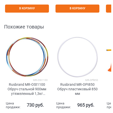
В КОРЗИНУ
В КОРЗИНУ
Похожие товары
MR-OSt1100
MR-OPl850
Rusbrand MR-OSt1100
Rusbrand MR-OPI850
Обруч стальной 900мм
Обруч пластиковый 850
утяжеленный 1,3кг
мм
Разноцветный
Цена
Цена
Цен
730
 руб.
965
 руб.
продажи:
продажи:
про