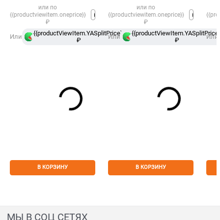
или по
или по
{{productviewitem.oneprice}}
{{productviewitem.oneprice}}
{{pro
₽
₽
{{productViewItem.YASplitPrice}}
{{productViewItem.YASplitPrice}
в
Или
Или
Или
₽
Сплит
₽
В КОРЗИНУ
В КОРЗИНУ
МЫ В СОЦ СЕТЯХ