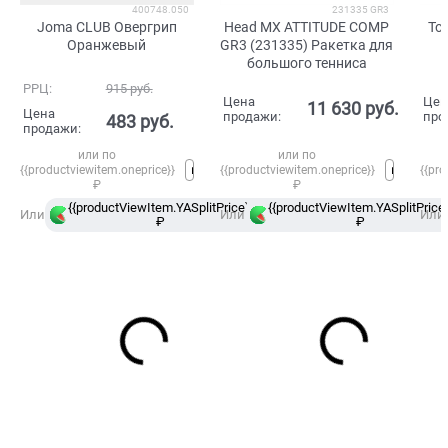
400748.050
231335 GR3
Joma CLUB Овергрип
Head MX ATTITUDE COMP
To
Оранжевый
GR3 (231335) Ракетка для
большого тенниса
РРЦ:
915
 руб.
Цена
Цен
11 630
 руб.
Цена
продажи:
про
483
 руб.
продажи:
или по
или по
{{productviewitem.oneprice}}
{{productviewitem.oneprice}}
{{pro
₽
₽
{{productViewItem.YASplitPrice}}
{{productViewItem.YASplitPrice}
в
Или
Или
Или
₽
Сплит
₽