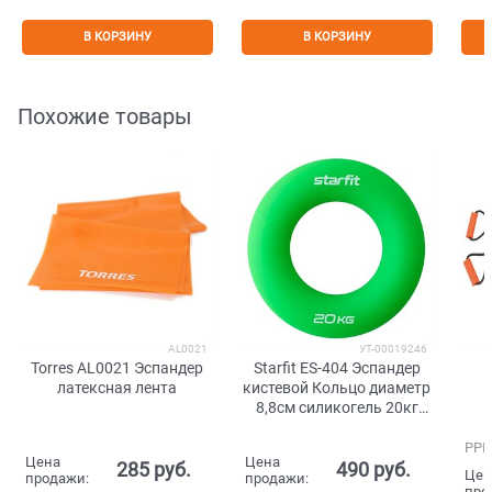
В КОРЗИНУ
В КОРЗИНУ
Похожие товары
AL0021
УТ-00019246
Torres AL0021 Эспандер
Starfit ES-404 Эспандер
I
латексная лента
кистевой Кольцо диаметр
8,8см силикогель 20кг
Зеленый
РРЦ
Цена
Цена
285
 руб.
490
 руб.
Цен
продажи:
продажи:
про