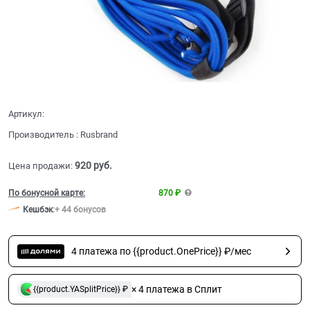
Артикул:
Производитель
:
Rusbrand
920
 руб.
Цена продажи:
По бонусной карте:
870 ₽
Кешбэк
:
+ 44 бонусов
4 платежа по {{product.OnePrice}} ₽/мес
× 4 платежа в Сплит
{{product.YASplitPrice}} ₽