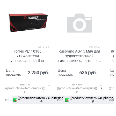
PL110185
AG-15-07
Torres PL110185
Rusbrand AG-15 Мяч для
Ru
Утяжелители
художественной
д
универсальные 5 кг
гимнастики однотонный
об
15 см Серебристый
Цена
Цена
Це
2 250
 руб.
635
 руб.
продажи:
продажи:
пр
или по
или по
{{productviewitem.oneprice}}
{{productviewitem.oneprice}}
{{pro
₽
₽
{{productViewItem.YASplitPrice}}
{{productViewItem.YASplitPrice}
в
Или
Или
Или
₽
Сплит
₽