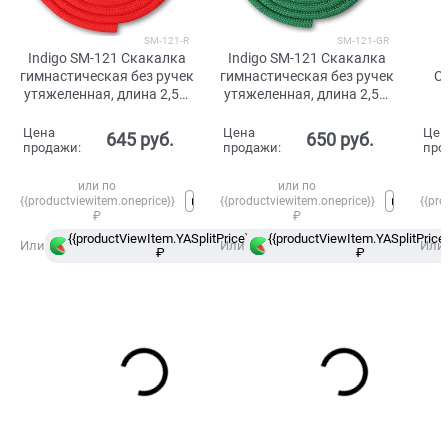
SM-121-R
SM-121-GR
Indigo SM-121 Скакалка
Indigo SM-121 Скакалка
гимнастическая без ручек
гимнастическая без ручек
С
утяжеленная, длина 2,5м
утяжеленная, длина 2,5м
Красный
Зеленый
Цена
Цена
Цен
645
 руб.
650
 руб.
продажи:
продажи:
про
или по
или по
{{productviewitem.oneprice}}
{{productviewitem.oneprice}}
{{pro
₽
₽
{{productViewItem.YASplitPrice}}
{{productViewItem.YASplitPrice}
в
Или
Или
Или
₽
Сплит
₽