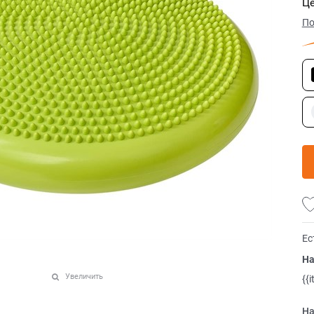
Це
По
Ес
На
Увеличить
{{
На