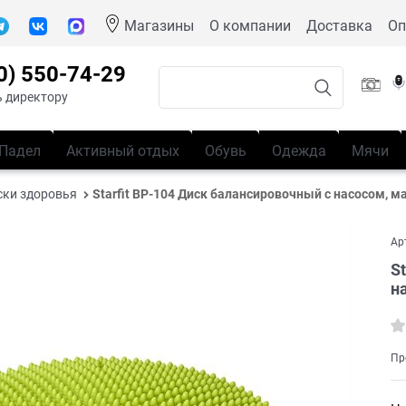
Магазины
О компании
Доставка
Оп
0) 550-74-29
 директору
Падел
Активный отдых
Обувь
Одежда
Мячи
ски здоровья
Starfit BP-104 Диск балансировочный с насосом,
Ар
S
н
Пр