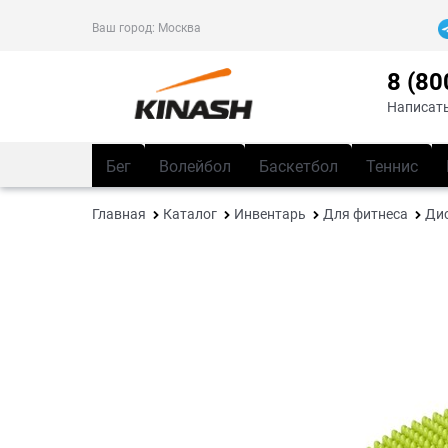
Ваш город:
Москва
8 (80
Написать
Бег
Волейбол
Баскетбол
Теннис
Главная
Каталог
Инвентарь
Для фитнеса
Ди