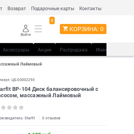
т
Возврат
Подарочные карты
Контакты
0
КОРЗИНА:
0
Войти
Аксессуары
Акции
Распродажа
Инвентарь
Сп
 массажный Лаймовый
тикул:
ЦБ-00002293
tarfit BP-104 Диск балансировочный с
асосом, массажный Лаймовый
оизводитель:
Starfit
0 отзывов