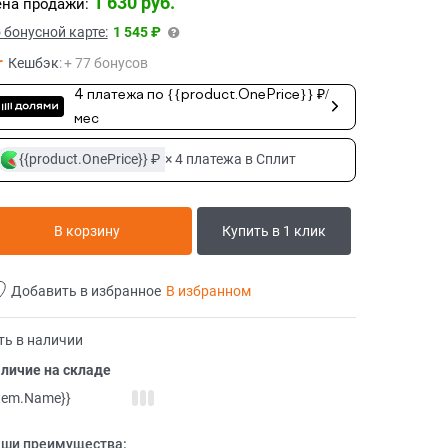
1 630
 руб.
на продажи:
 бонусной карте:
1 545 ₽
Кешбэк
:
+ 77 бонусов
4 платежа по {{product.OnePrice}} ₽/
мес
{{product.OnePrice}} ₽
× 4 платежа в Сплит
В корзину
Купить в 1 клик
Добавить в избранное
В избранном
ть в наличии
личие на складе
item.Name}}
ши преимущества: