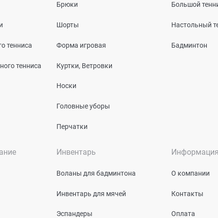
Брюки
Большой тенн
и
Шорты
Настольный т
о тенниса
Форма игровая
Бадминтон
ного тенниса
Куртки, Ветровки
Носки
Головные уборы
Перчатки
ание
Инвентарь
Информаци
Воланы для бадминтона
О компании
Инвентарь для мячей
Контакты
Эспандеры
Оплата