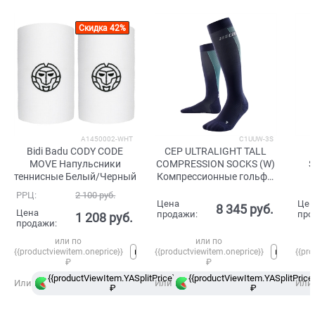
Скидка 42%
A1450002-WHT
C1UUW-3S
Bidi Badu CODY CODE
CEP ULTRALIGHT TALL
MOVE Напульсники
COMPRESSION SOCKS (W)
S
теннисные Белый/Черный
Компрессионные гольфы
ультратонкие женские
РРЦ:
2 100
 руб.
Голубой/Темно-синий
Цена
Цен
8 345
 руб.
Цена
продажи:
про
1 208
 руб.
продажи:
или по
или по
{{productviewitem.oneprice}}
{{productviewitem.oneprice}}
{{pro
₽
₽
{{productViewItem.YASplitPrice}}
{{productViewItem.YASplitPrice}
в
Или
Или
Или
₽
Сплит
₽