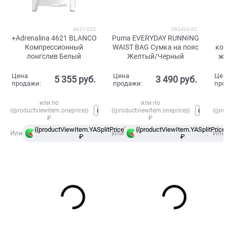
4621-022
092404-02
+Adrenalina 4621 BLANCO
Puma EVERYDAY RUNNING
Компрессионный
WAIST BAG Сумка на пояс
ко
лонгслив Белый
Желтый/Черный
жё
Цена
Цена
Цен
5 355
 руб.
3 490
 руб.
продажи:
продажи:
про
или по
или по
{{productviewitem.oneprice}}
{{productviewitem.oneprice}}
{{pro
₽
₽
{{productViewItem.YASplitPrice}}
{{productViewItem.YASplitPrice}
в
Или
Или
Или
₽
Сплит
₽