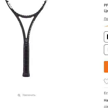
РР
Це
По
Ес
Увеличить
На
{{