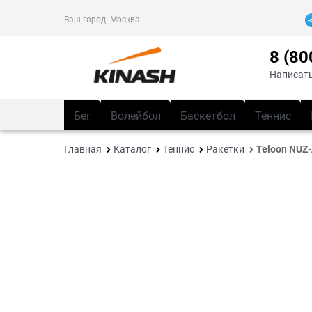
Ваш город:
Москва
8 (80
Написать
Бег
Волейбол
Баскетбол
Теннис
Главная
Каталог
Теннис
Ракетки
Teloon NUZ