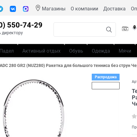
Магазины
О компании
Доставка
Оп
0) 550-74-29
 директору
Падел
Активный отдых
Обувь
Одежда
Мячи
-ADC 280 GR2 (NUZ280) Ракетка для большого тенниса без струн Ч
Распродажа
Ар
Скидка 31%
T
Р
Ч
Пр