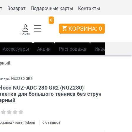
т
Возврат
Подарочные карты
Контакты
0
КОРЗИНА:
0
Войти
Аксессуары
Акции
Распродажа
Инвентарь
Сп
ерный
тикул:
NUZ280-GR2
eloon NUZ-ADC 280 GR2 (NUZ280)
акетка для большого тенниса без струн
ерный
оизводитель:
Teloon
0 отзывов