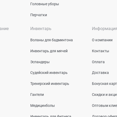
Головные уборы
Перчатки
ание
Инвентарь
Информаци
Воланы для бадминтона
О компании
Инвентарь для мячей
Контакты
Эспандеры
Оплата
Судейский инвентарь
Доставка
Тренерский инвентарь
Бонусная кар
Гантели
Скидки и акци
Медицинболы
Оптовым кли
Инвентарь для фитнеса
Договор офер