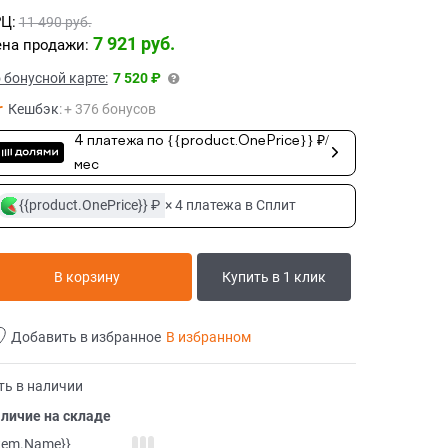
Ц:
11 490
 руб.
7 921
 руб.
на продажи:
 бонусной карте:
7 520 ₽
Кешбэк
:
+ 376 бонусов
4 платежа по {{product.OnePrice}} ₽/
мес
{{product.OnePrice}} ₽
× 4 платежа в Сплит
В корзину
Купить в 1 клик
Добавить в избранное
В избранном
ть в наличии
личие на складе
item.Name}}