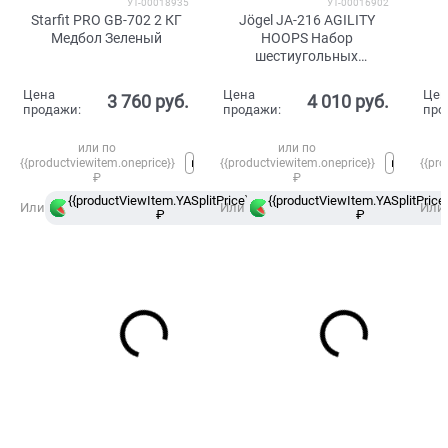
УТ-00018935
УТ-00016902
Starfit PRO GB-702 2 КГ
Jögel JA-216 AGILITY
Медбол Зеленый
HOOPS Набор
шестиугольных
напольных обручей
Цена
Цена
Цен
3 760
 руб.
4 010
 руб.
продажи:
продажи:
про
или по
или по
{{productviewitem.oneprice}}
{{productviewitem.oneprice}}
{{pro
₽
₽
{{productViewItem.YASplitPrice}}
{{productViewItem.YASplitPrice}
в
Или
Или
Или
₽
Сплит
₽