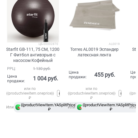
ЦБ-00002870
AL0019
Starfit GB-111, 75 СМ, 1200
Torres AL0019 Эспандер
St
Г Фитбол антивзрыв с
латексная лента
насосом Кофейный
РРЦ:
1 130
 руб.
Цена
Цен
455
 руб.
Цена
продажи:
про
1 004
 руб.
продажи:
или по
или по
{{productviewitem.oneprice}}
{{productviewitem.oneprice}}
{{pro
₽
₽
{{productViewItem.YASplitPrice}}
{{productViewItem.YASplitPrice}
в
Или
Или
Или
₽
Сплит
₽