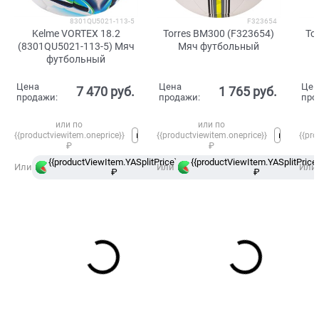
8301QU5021-113-5
F323654
Kelme VORTEX 18.2
Torres BM300 (F323654)
To
(8301QU5021-113-5) Мяч
Мяч футбольный
футбольный
Цена
Цена
Цен
7 470
 руб.
1 765
 руб.
продажи:
продажи:
про
или по
или по
{{productviewitem.oneprice}}
{{productviewitem.oneprice}}
{{pro
₽
₽
{{productViewItem.YASplitPrice}}
{{productViewItem.YASplitPrice}
в
Или
Или
Или
₽
Сплит
₽