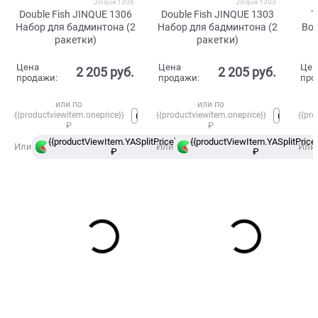
Jinque 1306
Jinque 1303
Double Fish JINQUE 1306
Double Fish JINQUE 1303
T
Набор для бадминтона (2
Набор для бадминтона (2
Во
ракетки)
ракетки)
Цена
Цена
Цен
2 205
 руб.
2 205
 руб.
продажи:
продажи:
про
или по
или по
{{productviewitem.oneprice}}
{{productviewitem.oneprice}}
{{pro
₽
₽
{{productViewItem.YASplitPrice}}
{{productViewItem.YASplitPrice}
в
Или
Или
Или
₽
Сплит
₽