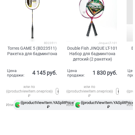
BD23511
Jinque LT-101
Torres GAME 5 (BD23511)
Double Fish JINQUE LT-101
B
Ракетка для бадминтона
Набор для бадминтона
детский (2 ракетки)
Цена
Цена
Цен
4 145
 руб.
1 830
 руб.
продажи:
продажи:
про
или по
или по
{{productviewitem.oneprice}}
{{productviewitem.oneprice}}
{{pro
₽
₽
{{productViewItem.YASplitPrice}}
{{productViewItem.YASplitPrice}
в
Или
Или
Или
₽
Сплит
₽