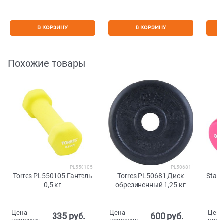
В КОРЗИНУ
В КОРЗИНУ
Похожие товары
PL550105
PL50681
Torres PL550105 Гантель
Torres PL50681 Диск
Star
0,5 кг
обрезиненный 1,25 кг
в
Цена
Цена
Цен
335
 руб.
600
 руб.
продажи:
продажи:
про