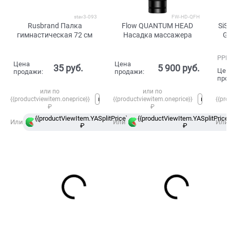
stav3-093
FW-HD-QFH
Rusbrand Палка
Flow QUANTUM HEAD
SiS
гимнастическая 72 см
Насадка массажера
G
уг
РРЦ
Цена
Цена
35
 руб.
5 900
 руб.
Цен
продажи:
продажи:
про
или по
или по
{{productviewitem.oneprice}}
{{productviewitem.oneprice}}
{{pro
₽
₽
{{productViewItem.YASplitPrice}}
{{productViewItem.YASplitPrice}
в
Или
Или
Или
₽
Сплит
₽