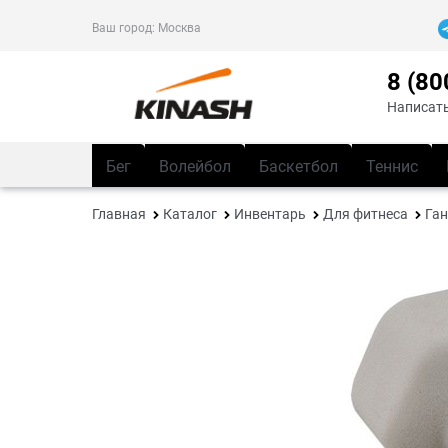
Ваш город:
Москва
8 (80
Написать
Бег
Волейбол
Баскетбол
Теннис
Главная
Каталог
Инвентарь
Для фитнеса
Ган