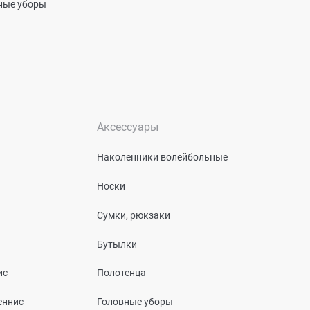
вные уборы
Аксессуары
Наколенники волейбольные
Носки
Сумки, рюкзаки
Бутылки
ис
Полотенца
еннис
Головные уборы