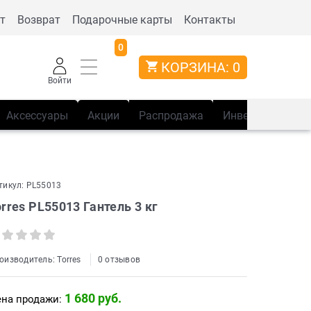
т
Возврат
Подарочные карты
Контакты
0
КОРЗИНА:
0
Войти
Аксессуары
Акции
Распродажа
Инвентарь
Сп
тикул:
PL55013
orres PL55013 Гантель 3 кг
оизводитель:
Torres
0 отзывов
1 680
 руб.
на продажи: