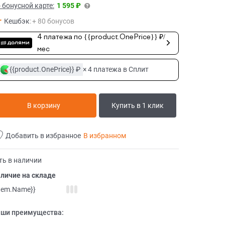
 бонусной карте:
1 595 ₽
Кешбэк
:
+ 80 бонусов
4 платежа по {{product.OnePrice}} ₽/
мес
{{product.OnePrice}} ₽
× 4 платежа в Сплит
В корзину
Купить в 1 клик
Добавить в избранное
В избранном
ть в наличии
личие на складе
item.Name}}
ши преимущества: