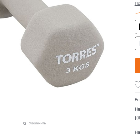
По
Ес
На
{{
Увеличить
На