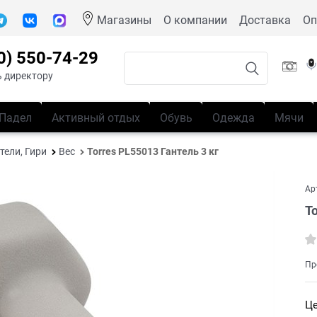
Магазины
О компании
Доставка
Оп
0) 550-74-29
 директору
Падел
Активный отдых
Обувь
Одежда
Мячи
тели, Гири
Вес
Torres PL55013 Гантель 3 кг
Ар
T
Пр
Це