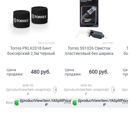
PRL62018BL
SS1026
Torres PRL62018 Бинт
Torres SS1026 Свисток
T
боксерский 2,5м Черный
пластиковый без шарика
бо
Цена
Цена
Цен
480
 руб.
600
 руб.
продажи:
продажи:
про
или по
или по
{{productviewitem.oneprice}}
{{productviewitem.oneprice}}
{{pro
₽
₽
{{productViewItem.YASplitPrice}}
{{productViewItem.YASplitPrice}
в
Или
Или
Или
₽
Сплит
₽