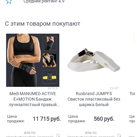
Средний рейтинг 4.9
С этим товаром покупают
641E-6
FS-WT
Medi MANUMED ACTIVE
Rusbrand JUMPFS
Tor
E+MOTION Бандаж
Свисток пластиковый без
лучезапястный правый
шарика Белый
Черный/Серый
Цена
Цена
Цен
11 715
 руб.
560
 руб.
продажи:
продажи:
про
или по
или по