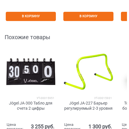
В КОРЗИНУ
В КОРЗИНУ
Похожие товары
УТ-00015951
УТ-00015931
Jögel JA-300 Табло для
Jögel JA-227 Барьер
To
счета 2 цифры
регулируемый 2-3 уровня
бок
Цена
Цена
Цен
3 255
 руб.
1 300
 руб.
продажи:
продажи:
про