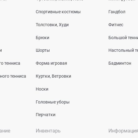
Спортивные костюмы
Гандбол
Толстовки, Худи
Фитнес
Брюки
Большой тенн
и
Шорты
Настольный т
о тенниса
Форма игровая
Бадминтон
ного тенниса
Куртки, Ветровки
Носки
Головные уборы
Перчатки
ание
Инвентарь
Информаци