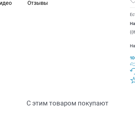
идео
Отзывы
Ес
На
{{
На
С этим товаром покупают