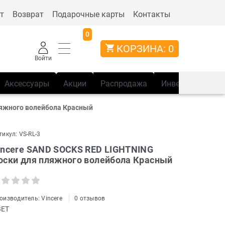
т
Возврат
Подарочные карты
Контакты
0
КОРЗИНА:
0
Войти
Аксессуары
Акции
Распродажа
Инвентарь
Сп
ляжного волейбола Красный
тикул:
VS-RL-3
incere SAND SOCKS RED LIGHTNING
оски для пляжного волейбола Красный
оизводитель:
Vincere
0 отзывов
ВЕТ