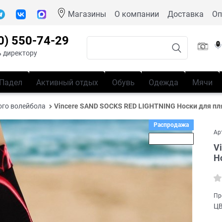
Магазины
О компании
Доставка
Оп
0) 550-74-29
 директору
Падел
Активный отдых
Обувь
Одежда
Мячи
ого волейбола
Vincere SAND SOCKS RED LIGHTNING Носки для п
Распродажа
Ар
Скидка 57%
V
Н
Пр
Ц