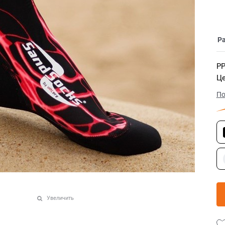
Р
РР
Це
По
Увеличить