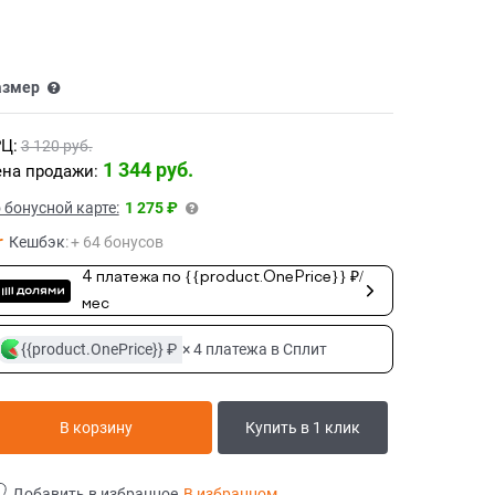
азмер
Ц:
3 120
 руб.
1 344
 руб.
на продажи:
 бонусной карте:
1 275 ₽
Кешбэк
:
+ 64 бонусов
4 платежа по {{product.OnePrice}} ₽/
мес
{{product.OnePrice}} ₽
× 4 платежа в Сплит
В корзину
Купить в 1 клик
Добавить в избранное
В избранном