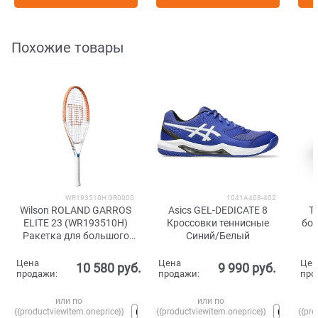
Похожие товары
WR193510H GR0000
1041A408-402
Wilson ROLAND GARROS
Asics GEL-DEDICATE 8
T
ELITE 23 (WR193510H)
Кроссовки теннисные
бок
Ракетка для большого
Синий/Белый
тенниса
Цена
Цена
Цен
10 580
 руб.
9 990
 руб.
продажи:
продажи:
про
или по
или по
{{productviewitem.oneprice}}
{{productviewitem.oneprice}}
{{pro