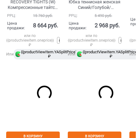
RECOVERY TIGHTS (W)
Юбка теннисная женская
Компрессионные тайтсы
Синий/Голубой/
для восстановления
Оранжевый
РРЦ:
15 760
 руб.
РРЦ:
5 490
 руб.
женские Черный
Цен
Цена
Цена
про
8 664
 руб.
2 968
 руб.
продажи:
продажи:
или по
или по
{{productviewitem.oneprice}}
{{productviewitem.oneprice}}
{{pro
₽
₽
{{productViewItem.YASplitPrice}}
{{productViewItem.YASplitPrice}
в
Или
Или
Или
₽
Сплит
₽
В КОРЗИНУ
В КОРЗИНУ