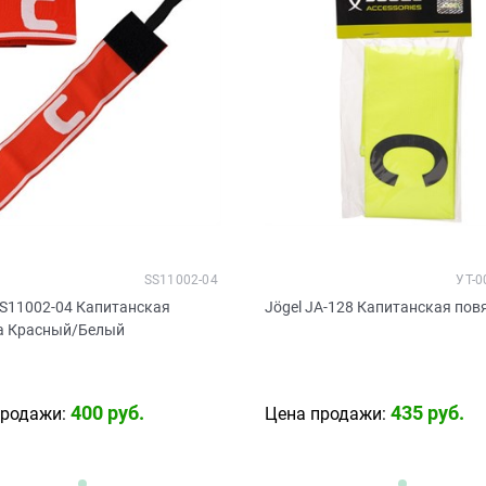
SS11002-04
УТ-0
SS11002-04 Капитанская
Jögel JA-128 Капитанская пов
а Красный/Белый
400
 руб.
435
 руб.
продажи:
Цена продажи: