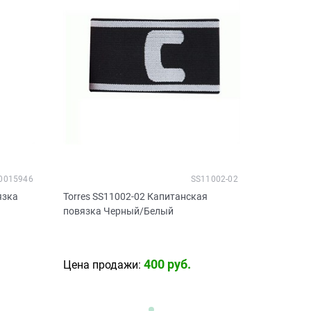
0015946
SS11002-02
язка
Torres SS11002-02 Капитанская
повязка Черный/Белый
400
 руб.
Цена продажи: