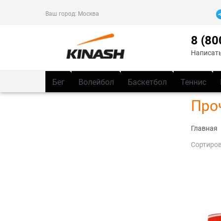
Ваш город:
Москва
8 (80
Написать
Бег
Волейбол
Баскетбол
Теннис
Про
Главная
Сортиров