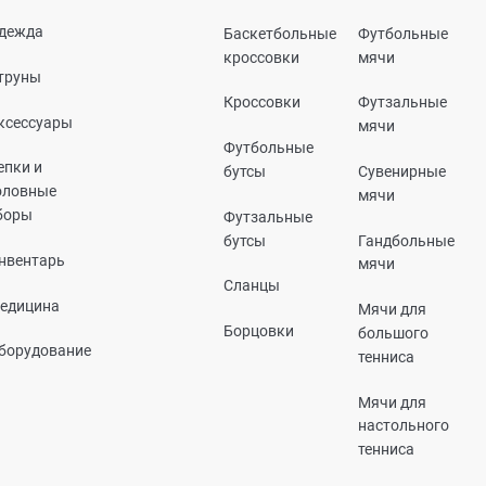
дежда
Баскетбольные
Футбольные
кроссовки
мячи
труны
Кроссовки
Футзальные
ксессуары
мячи
Футбольные
епки и
бутсы
Сувенирные
оловные
мячи
боры
Футзальные
бутсы
Гандбольные
нвентарь
мячи
Сланцы
едицина
Мячи для
Борцовки
большого
борудование
тенниса
Мячи для
настольного
тенниса