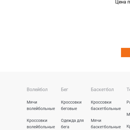
Цена 
Волейбол
Бег
Баскетбол
Т
Мячи
Кроссовки
Кроссовки
Р
волейбольные
беговые
баскетбольные
М
Кроссовки
Одежда для
Мячи
К
волейбольные
бега
баскетбольные