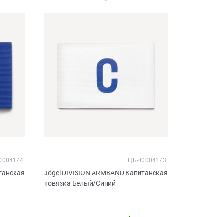
0004174
ЦБ-00004173
танская
Jögel DIVISION ARMBAND Капитанская
повязка Белый/Синий