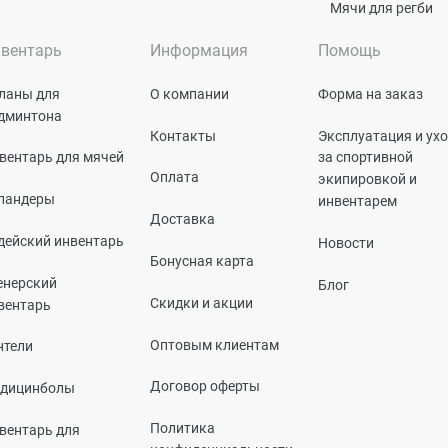
Мячи для регби
вентарь
Информация
Помощь
ланы для
О компании
Форма на заказ
дминтона
Контакты
Эксплуатация и ух
вентарь для мячей
за спортивной
Оплата
экипировкой и
пандеры
инвентарем
Доставка
дейский инвентарь
Новости
Бонусная карта
енерский
Блог
Скидки и акции
вентарь
Оптовым клиентам
нтели
Договор оферты
дицинболы
Политика
вентарь для