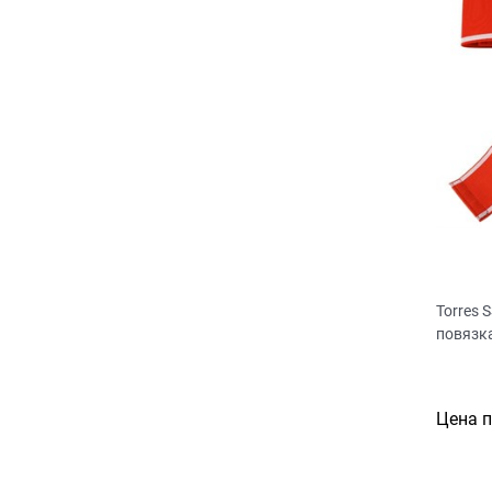
Torres 
повязк
Цена 