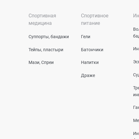
Спортивная
Спортивное
Ин
медицина
питание
Во
ба
Суппорты, бандажи
Гели
Ин
Тейпы, пластыри
Батончики
Эс
Мази, Спреи
Напитки
Су
Драже
Тр
ин
Га
Ме
Ин