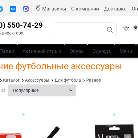
Магазины
О компании
Доставка
Оп
0) 550-74-29
 директору
Падел
Активный отдых
Обувь
Одежда
Мячи
чие футбольные аксессуары
Каталог
Аксессуары
Для футбола
Разное
ка: