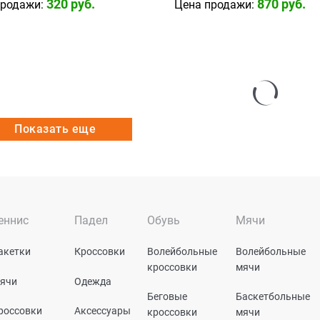
320
 руб.
870
 руб.
продажи:
Цена продажи:
Показать еще
еннис
Падел
Обувь
Мячи
акетки
Кроссовки
Волейбольные
Волейбольные
кроссовки
мячи
ячи
Одежда
Беговые
Баскетбольные
россовки
Аксессуары
кроссовки
мячи