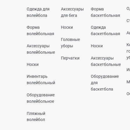
О
Одежда для
Аксессуары
Форма
волейбола
для бега
баскетбольная
С
Форма
Носки
Одежда
А
волейбольная
баскетбольная
Головные
К
Аксессуары
уборы
Носки
г
волейбольные
у
Перчатки
Аксессуары
Носки
баскетбольные
И
Инвентарь
Оборудование
М
волейбольный
для
баскетбола
О
Оборудование
волейбольное
Пляжный
волейбол