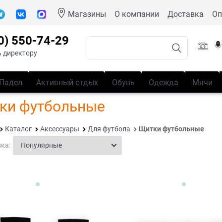
Магазины
О компании
Доставка
Оп
0) 550-74-29
 директору
Падел
Активный отдых
Обувь
Одежда
Мячи
ки футбольные
Каталог
Аксессуары
Для футбола
Щитки футбольные
ка: