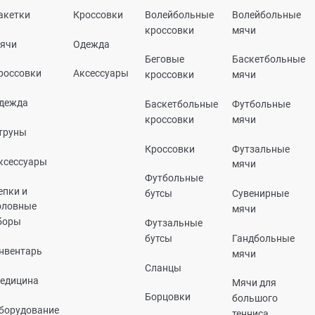
акетки
Кроссовки
Волейбольные
Волейбольные
кроссовки
мячи
ячи
Одежда
Беговые
Баскетбольные
россовки
Аксессуары
кроссовки
мячи
дежда
Баскетбольные
Футбольные
кроссовки
мячи
труны
Кроссовки
Футзальные
ксессуары
мячи
Футбольные
епки и
бутсы
Сувенирные
оловные
мячи
боры
Футзальные
бутсы
Гандбольные
нвентарь
мячи
Сланцы
едицина
Мячи для
Борцовки
большого
борудование
тенниса