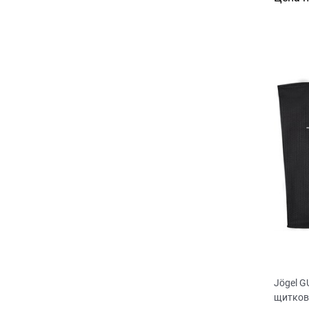
Jögel 
щитков