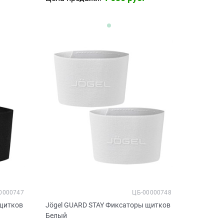
0000747
ЦБ-00000748
 щитков
Jögel GUARD STAY Фиксаторы щитков
Белый