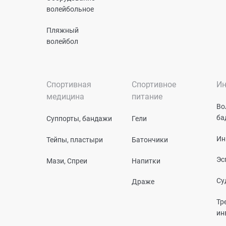
волейбольное
Пляжный
волейбол
Спортивная
Спортивное
Ин
медицина
питание
Во
ба
Суппорты, бандажи
Гели
Ин
Тейпы, пластыри
Батончики
Эс
Мази, Спреи
Напитки
Су
Драже
Тр
ин