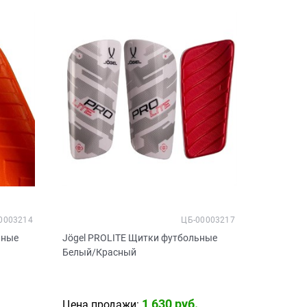
0003214
ЦБ-00003217
ьные
Jögel PROLITE Щитки футбольные
Белый/Красный
1 630
 руб.
Цена продажи: