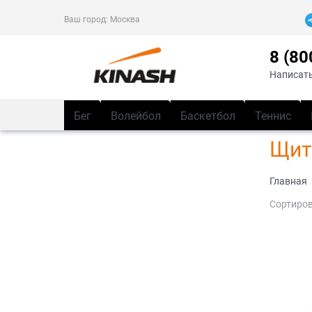
Ваш город:
Москва
8 (80
Написать
Бег
Волейбол
Баскетбол
Теннис
Щит
Главная
Сортиров