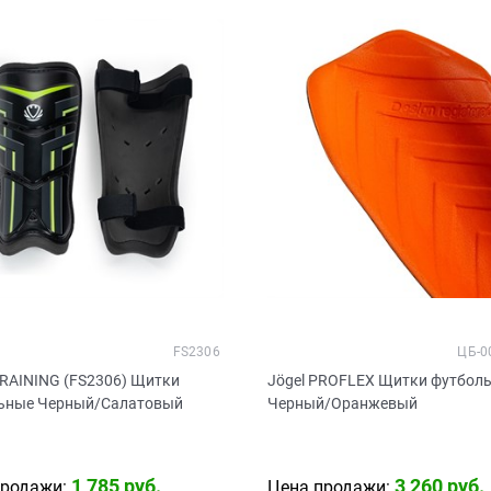
FS2306
ЦБ-0
TRAINING (FS2306) Щитки
Jögel PROFLEX Щитки футбол
ьные Черный/Салатовый
Черный/Оранжевый
1 785
 руб.
3 260
 руб.
продажи:
Цена продажи: