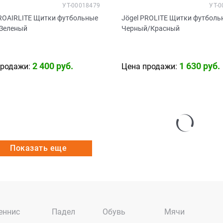
УТ-00018479
УТ-0
PROAIRLITE Щитки футбольные
Jögel PROLITE Щитки футболь
Зеленый
Черный/Красный
2 400
 руб.
1 630
 руб.
продажи:
Цена продажи:
Показать еще
еннис
Падел
Обувь
Мячи