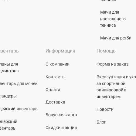
Мячи для
настольного
тенниса
Мячи для регби
вентарь
Информация
Помощь
ланы для
О компании
Форма на заказ
дминтона
Контакты
Эксплуатация и ух
вентарь для мячей
за спортивной
Оплата
экипировкой и
пандеры
инвентарем
Доставка
дейский инвентарь
Новости
Бонусная карта
енерский
Блог
Скидки и акции
вентарь