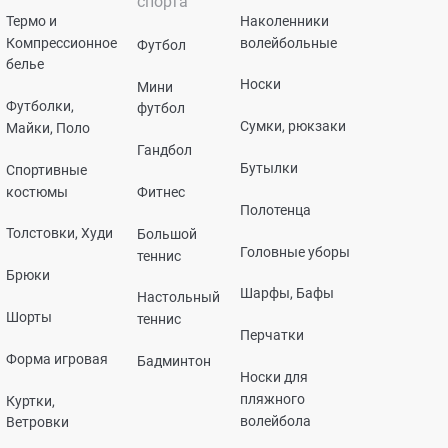
спорта
Термо и
Наколенники
Компрессионное
волейбольные
Футбол
белье
Носки
Мини
Футболки,
футбол
Сумки, рюкзаки
Майки, Поло
Гандбол
Бутылки
Спортивные
костюмы
Фитнес
Полотенца
Толстовки, Худи
Большой
Головные уборы
теннис
Брюки
Шарфы, Бафы
Настольный
Шорты
теннис
Перчатки
Форма игровая
Бадминтон
Носки для
пляжного
Куртки,
волейбола
Ветровки