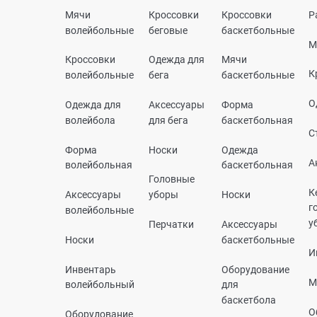
Мячи
Кроссовки
Кроссовки
Р
волейбольные
беговые
баскетбольные
М
Кроссовки
Одежда для
Мячи
К
волейбольные
бега
баскетбольные
О
Одежда для
Аксессуары
Форма
волейбола
для бега
баскетбольная
С
Форма
Носки
Одежда
А
волейбольная
баскетбольная
Головные
К
Аксессуары
уборы
Носки
г
волейбольные
у
Перчатки
Аксессуары
Носки
баскетбольные
И
Инвентарь
Оборудование
М
волейбольный
для
баскетбола
О
Оборудование