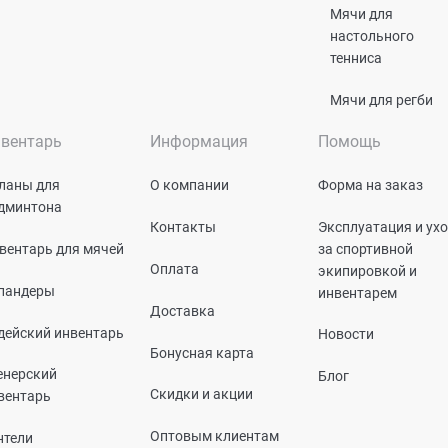
Мячи для
настольного
тенниса
Мячи для регби
вентарь
Информация
Помощь
ланы для
О компании
Форма на заказ
дминтона
Контакты
Эксплуатация и ух
вентарь для мячей
за спортивной
Оплата
экипировкой и
пандеры
инвентарем
Доставка
дейский инвентарь
Новости
Бонусная карта
енерский
Блог
Скидки и акции
вентарь
Оптовым клиентам
нтели