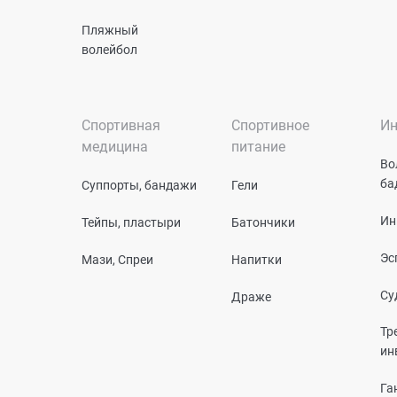
Пляжный
волейбол
Спортивная
Спортивное
Ин
медицина
питание
Во
ба
Суппорты, бандажи
Гели
Ин
Тейпы, пластыри
Батончики
Эс
Мази, Спреи
Напитки
Су
Драже
Тр
ин
Га