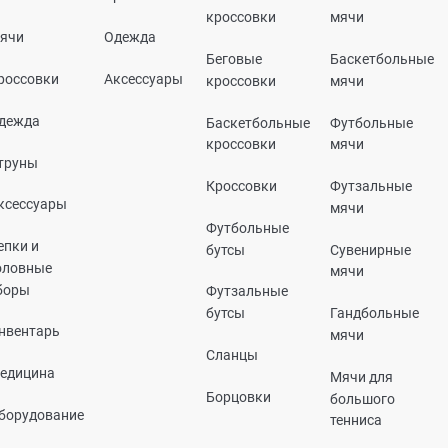
кроссовки
мячи
ячи
Одежда
Беговые
Баскетбольные
россовки
Аксессуары
кроссовки
мячи
дежда
Баскетбольные
Футбольные
кроссовки
мячи
труны
Кроссовки
Футзальные
ксессуары
мячи
Футбольные
епки и
бутсы
Сувенирные
оловные
мячи
боры
Футзальные
бутсы
Гандбольные
нвентарь
мячи
Сланцы
едицина
Мячи для
Борцовки
большого
борудование
тенниса