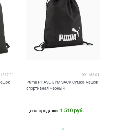
91317-01
091163-01
мешок
Puma PHASE GYM SACK Сумка-мешок
спортивная Черный
1 510
 руб.
Цена продажи: