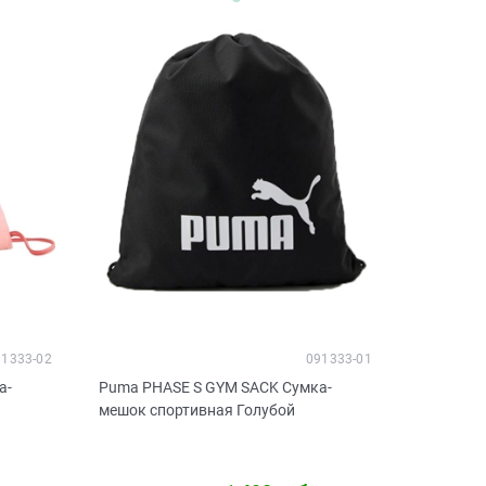
91333-02
091333-01
а-
Puma PHASE S GYM SACK Сумка-
мешок спортивная Голубой