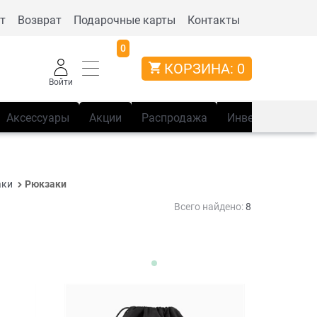
т
Возврат
Подарочные карты
Контакты
0
КОРЗИНА:
0
Войти
Аксессуары
Акции
Распродажа
Инвентарь
Сп
аки
Рюкзаки
Всего найдено:
8