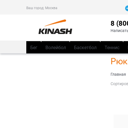
Ваш город:
Москва
8 (80
Написать
Бег
Волейбол
Баскетбол
Теннис
Рюк
Главная
Сортиров