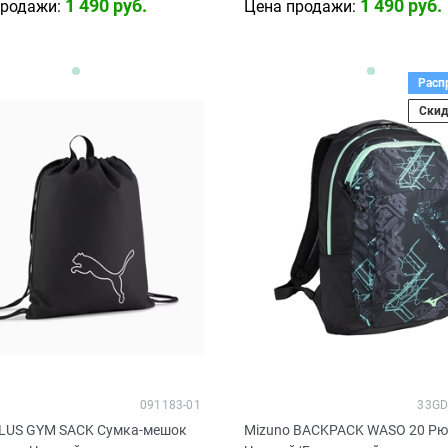
1 490
 руб.
1 490
 руб.
продажи:
Цена продажи:
Расп
Скид
091183-01
33GD
LUS GYM SACK Сумка-мешок
Mizuno BACKPACK WASO 20 Рю