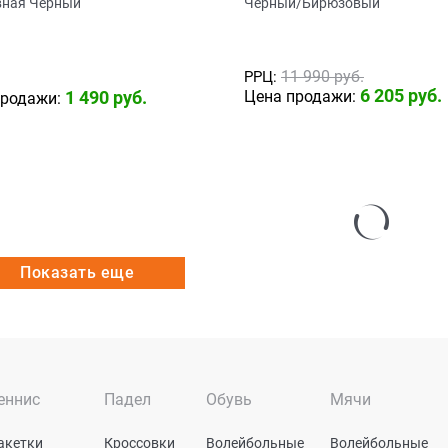
вная Черный
Черный/Бирюзовый
11 990
 руб.
РРЦ:
6 205
 руб.
1 490
 руб.
Цена продажи:
продажи:
Показать еще
еннис
Падел
Обувь
Мячи
акетки
Кроссовки
Волейбольные
Волейбольные