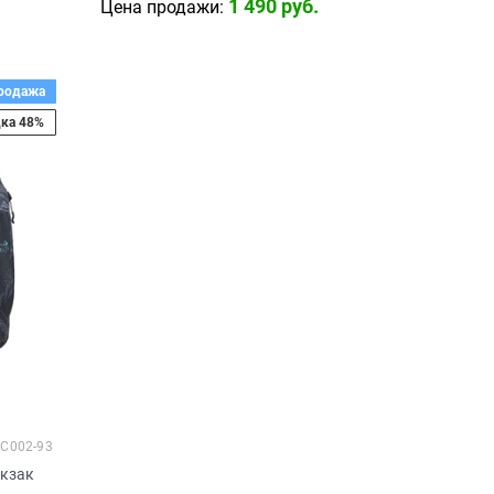
1 490
 руб.
Цена продажи:
родажа
ка 48%
C002-93
кзак