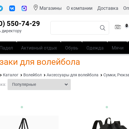
Магазины
О компании
Доставка
Оп
0) 550-74-29
 директору
Падел
Активный отдых
Обувь
Одежда
Мячи
заки для волейбола
Каталог
Волейбол
Аксессуары для волейбола
Сумки, Рюкз
ка: