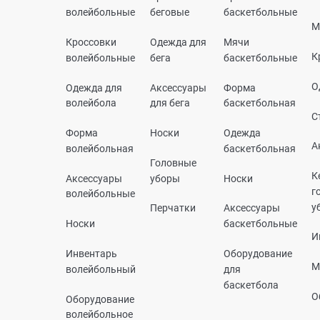
волейбольные
беговые
баскетбольные
М
Кроссовки
Одежда для
Мячи
К
волейбольные
бега
баскетбольные
О
Одежда для
Аксессуары
Форма
волейбола
для бега
баскетбольная
С
Форма
Носки
Одежда
А
волейбольная
баскетбольная
Головные
К
Аксессуары
уборы
Носки
г
волейбольные
у
Перчатки
Аксессуары
Носки
баскетбольные
И
Инвентарь
Оборудование
М
волейбольный
для
баскетбола
О
Оборудование
волейбольное