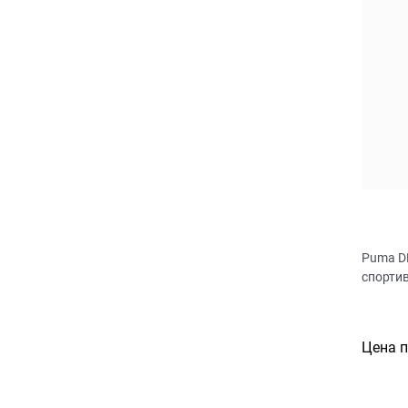
Puma D
спорти
Цена 