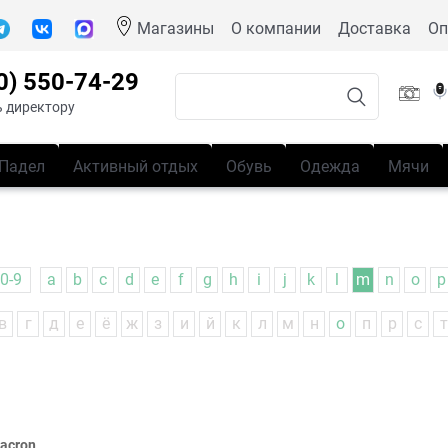
Магазины
О компании
Доставка
Оп
0) 550-74-29
 директору
Падел
Активный отдых
Обувь
Одежда
Мячи
0-9
a
b
c
d
e
f
g
h
i
j
k
l
m
n
o
p
в
г
д
е
ё
ж
з
и
й
к
л
м
н
о
п
р
с
т
acron