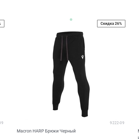
%
Скидка 26%
09
9222-09
Macron HARP Брюки Черный