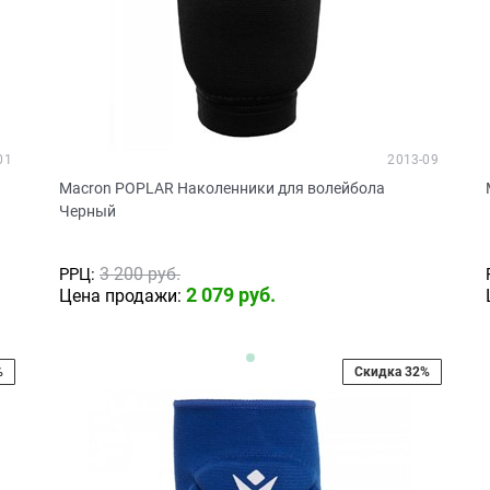
01
2013-09
Macron POPLAR Наколенники для волейбола
Черный
3 200
 руб.
РРЦ:
2 079
 руб.
Цена продажи:
%
Скидка 32%