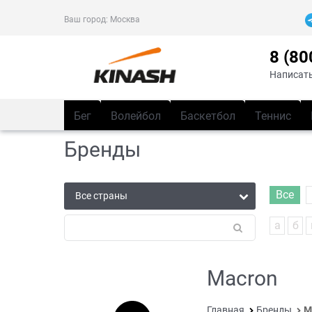
Ваш город:
Москва
8 (80
Написать
Бег
Волейбол
Баскетбол
Теннис
Бренды
Все
а
б
Macron
Главная
Бренды
M