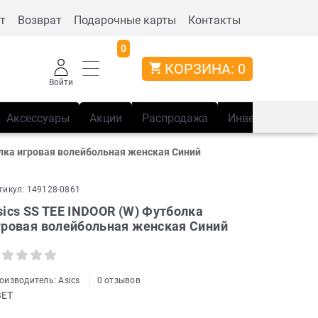
т
Возврат
Подарочные карты
Контакты
0
КОРЗИНА:
0
Войти
Аксессуары
Акции
Распродажа
Инвентарь
Сп
олка игровая волейбольная женская Синий
тикул:
149128-0861
sics SS TEE INDOOR (W) Футболка
гровая волейбольная женская Синий
оизводитель:
Asics
0 отзывов
ВЕТ