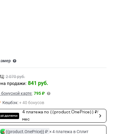
азмер
Ц:
2 070
 руб.
841
 руб.
на продажи:
 бонусной карте:
795 ₽
Кешбэк
:
+ 40 бонусов
4 платежа по {{product.OnePrice}} ₽/
мес
{{product.OnePrice}} ₽
× 4 платежа в Сплит