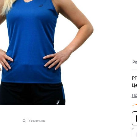
Р
РР
Це
По
Увеличить