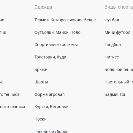
Одежда
Виды спорта
чи
Термо и Компрессионное белье
Футбол
ячи
Футболки, Майки, Поло
Мини футбол
Спортивные костюмы
Гандбол
Толстовки, Худи
Фитнес
Брюки
Большой тенн
и
Шорты
Настольный т
о тенниса
Форма игровая
Бадминтон
ного тенниса
Куртки, Ветровки
Носки
Головные уборы