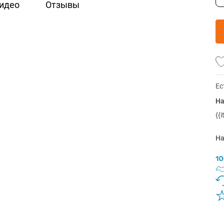
идео
Отзывы
Ес
На
{{
На