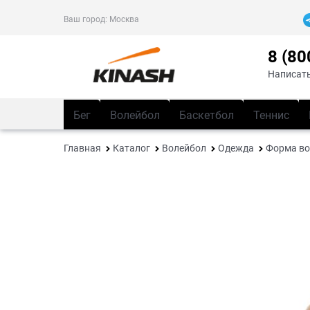
Ваш город:
Москва
8 (80
Написать
Бег
Волейбол
Баскетбол
Теннис
Главная
Каталог
Волейбол
Одежда
Форма во