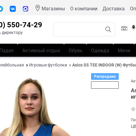
Магазины
О компании
Доставка
Оп
0) 550-74-29
 директору
Падел
Активный отдых
Обувь
Одежда
Мячи
лейбольная
Игровые футболки
Asics SS TEE INDOOR (W) Футб
Распродажа
Ар
Скидка 59%
A
и
Пр
Ц