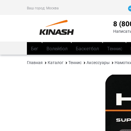
Ваш город:
Москва
8 (80
Написать
Бег
Волейбол
Баскетбол
Теннис
Главная
Каталог
Теннис
Аксессуары
Намотк