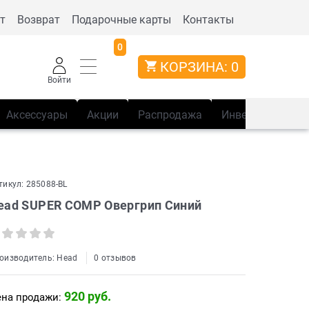
т
Возврат
Подарочные карты
Контакты
0
КОРЗИНА:
0
Войти
Аксессуары
Акции
Распродажа
Инвентарь
Сп
тикул:
285088-BL
ead SUPER COMP Овергрип Синий
оизводитель:
Head
0 отзывов
920
 руб.
на продажи: