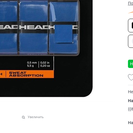
По
Н
Не
На
{{
Увеличить
На