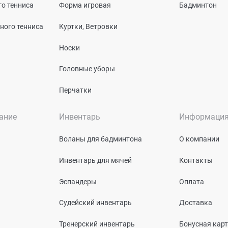
о тенниса
Форма игровая
Бадминтон
ного тенниса
Куртки, Ветровки
Носки
Головные уборы
Перчатки
ание
Инвентарь
Информаци
Воланы для бадминтона
О компании
Инвентарь для мячей
Контакты
Эспандеры
Оплата
Судейский инвентарь
Доставка
Тренерский инвентарь
Бонусная кар