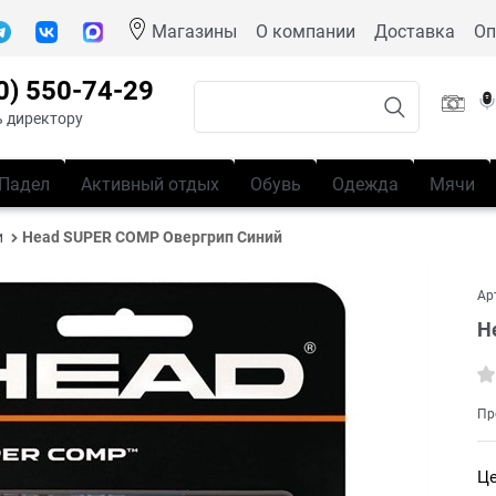
Магазины
О компании
Доставка
Оп
0) 550-74-29
 директору
Падел
Активный отдых
Обувь
Одежда
Мячи
и
Head SUPER COMP Овергрип Синий
Ар
H
Пр
Це