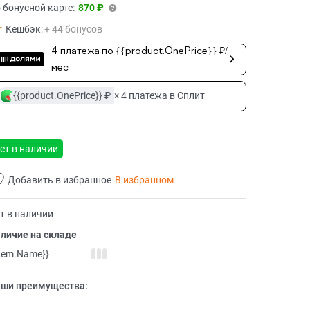
 бонусной карте:
870 ₽
Кешбэк
:
+ 44 бонусов
4 платежа по {{product.OnePrice}} ₽/
мес
{{product.OnePrice}} ₽
× 4 платежа в Сплит
ет в наличии
Добавить в избранное
В избранном
т в наличии
личие на складе
item.Name}}
ши преимущества: