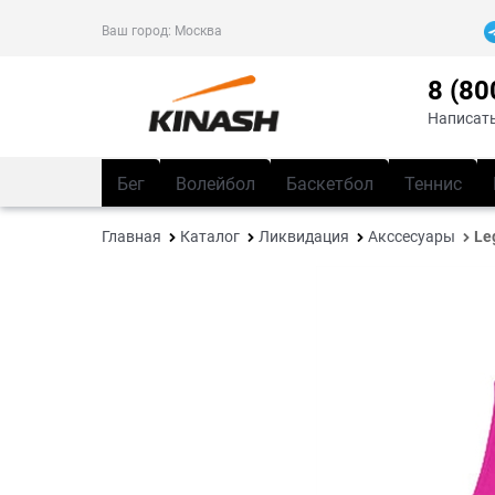
Ваш город:
Москва
8 (80
Написать
Бег
Волейбол
Баскетбол
Теннис
Главная
Каталог
Ликвидация
Акссесуары
Le