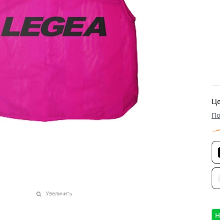
Це
По
Увеличить
Н