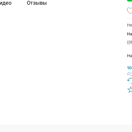
идео
Отзывы
Не
На
{{
На