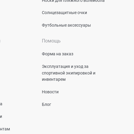
Носки для пляжного волейбола
Солнцезащитные очки
Футбольные аксессуары
я
Помощь
Форма на заказ
Эксплуатация и уход за
спортивной экипировкой и
инвентарем
Новости
та
Блог
и
ентам