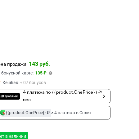
143
 руб.
на продажи:
 бонусной карте:
135 ₽
Кешбэк
:
+ 07 бонусов
4 платежа по {{product.OnePrice}} ₽/
мес
{{product.OnePrice}} ₽
× 4 платежа в Сплит
ет в наличии