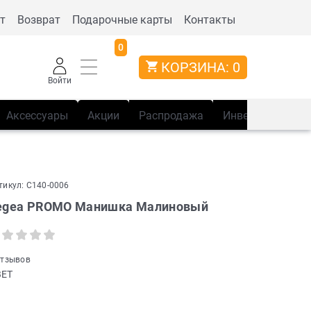
т
Возврат
Подарочные карты
Контакты
0
КОРЗИНА:
0
Войти
Аксессуары
Акции
Распродажа
Инвентарь
Сп
тикул:
C140-0006
egea PROMO Манишка Малиновый
отзывов
ВЕТ