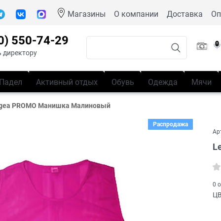
Магазины
О компании
Доставка
Оп
0) 550-74-29
 директору
Падел
Активный отдых
Обувь
Одежда
Мячи
gea PROMO Манишка Малиновый
Распродажа
Ар
L
0 
Ц