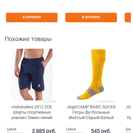
В КОРЗИНУ
В КОРЗИНУ
Похожие товары
2012-036
УТ-00021437
+Adrenalina 2012 ZOE
Jögel CAMP BASIC SOCKS
Jög
Шорты спортивные
Гетры футбольные
унисекс Темно-синий
Желтый/Серый/Белый
Кр
Цена
Цена
Цен
3 885
 руб.
545
 руб.