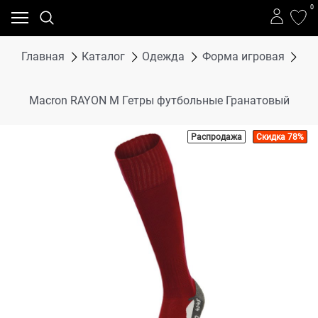
0
Главная
Каталог
Одежда
Форма игровая
Фу
Macron RAYON M Гетры футбольные Гранатовый
Распродажа
Скидка 78%