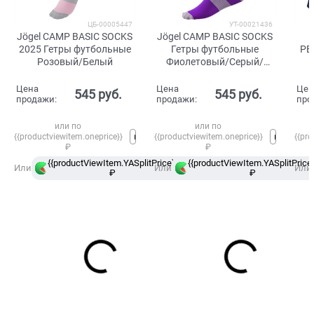
ЦБ-00005447
УТ-00021436
Jögel CAMP BASIC SOCKS
Jögel CAMP BASIC SOCKS
2025 Гетры футбольные
Гетры футбольные
PE
Розовый/Белый
Фиолетовый/Серый/
Белый
ка
Цена
Цена
Цен
545
 руб.
545
 руб.
продажи:
продажи:
про
или по
или по
{{productviewitem.oneprice}}
{{productviewitem.oneprice}}
{{pro
₽
₽
{{productViewItem.YASplitPrice}}
{{productViewItem.YASplitPrice}
в
Или
Или
Или
₽
Сплит
₽