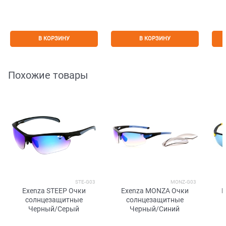
В КОРЗИНУ
В КОРЗИНУ
Похожие товары
STE-G03
MONZ-G03
Exenza STEEP Очки
Exenza MONZA Очки
E
солнцезащитные
солнцезащитные
Черный/Серый
Черный/Синий