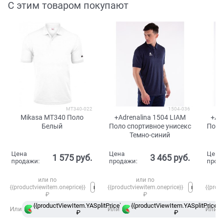
С этим товаром покупают
MT340-022
1504-036
Mikasa MT340 Поло
+Adrenalina 1504 LIAM
+A
Белый
Поло спортивное унисекс
Пол
Темно-синий
Цена
Цена
Цен
1 575
 руб.
3 465
 руб.
продажи:
продажи:
про
или по
или по
{{productviewitem.oneprice}}
{{productviewitem.oneprice}}
{{pro
₽
₽
{{productViewItem.YASplitPrice}}
{{productViewItem.YASplitPrice}
в
Или
Или
Или
₽
Сплит
₽