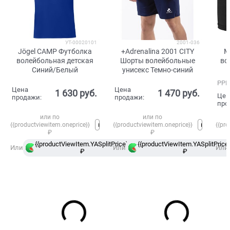
УТ-00020101
2001-036
Jögel CAMP Футболка
+Adrenalina 2001 CITY
M
волейбольная детская
Шорты волейбольные
во
Синий/Белый
унисекс Темно-синий
РРЦ
Цена
Цена
1 630
 руб.
1 470
 руб.
Цен
продажи:
продажи:
про
или по
или по
{{productviewitem.oneprice}}
{{productviewitem.oneprice}}
{{pro
₽
₽
{{productViewItem.YASplitPrice}}
{{productViewItem.YASplitPrice}
в
Или
Или
Или
₽
Сплит
₽