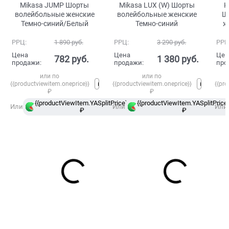
Mikasa JUMP Шорты
Mikasa LUX (W) Шорты
K
волейбольные женские
волейбольные женские
Ш
Темно-синий/Белый
Темно-синий
ж
РРЦ:
1 890
 руб.
РРЦ:
3 290
 руб.
РРЦ
Цена
Цена
Цен
782
 руб.
1 380
 руб.
продажи:
продажи:
про
или по
или по
{{productviewitem.oneprice}}
{{productviewitem.oneprice}}
{{pro
₽
₽
{{productViewItem.YASplitPrice}}
{{productViewItem.YASplitPrice}
в
Или
Или
Или
₽
Сплит
₽