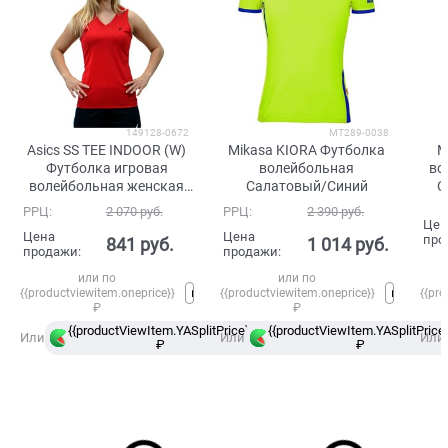
149128-0672
MT289-0038
Asics SS TEE INDOOR (W)
Mikasa KIORA Футболка
M
Футболка игровая
волейбольная
во
волейбольная женская
Салатовый/Синий
С
Красный
РРЦ:
2 070
 руб.
РРЦ:
2 390
 руб.
Цен
Цена
Цена
про
841
 руб.
1 014
 руб.
продажи:
продажи:
или по
или по
{{productviewitem.oneprice}}
{{productviewitem.oneprice}}
{{pro
₽
₽
{{productViewItem.YASplitPrice}}
{{productViewItem.YASplitPrice}
в
Или
Или
Или
₽
Сплит
₽