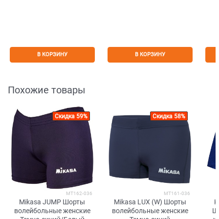
В КОРЗИНУ
В КОРЗИНУ
Похожие товары
Скидка 59%
Скидка 58%
MT162-036
MT161-036
Mikasa JUMP Шорты
Mikasa LUX (W) Шорты
K
волейбольные женские
волейбольные женские
Ш