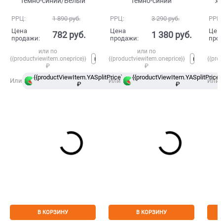
Темно-синий/Белый
Темно-синий
ж
РРЦ:
1 890
 руб.
РРЦ:
3 290
 руб.
РРЦ
Цена
Цена
Цен
782
 руб.
1 380
 руб.
продажи:
продажи:
про
или по
или по
{{productviewitem.oneprice}}
{{productviewitem.oneprice}}
{{pro
₽
₽
{{productViewItem.YASplitPrice}}
{{productViewItem.YASplitPrice}
в
Или
Или
Или
₽
Сплит
₽
В КОРЗИНУ
В КОРЗИНУ