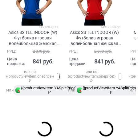
149128-0861
149128-0672
Asics SS TEE INDOOR (W)
Asics SS TEE INDOOR (W)
M
Футболка игровая
Футболка игровая
в
волейбольная женская
волейбольная женская
Синий
Красный
РРЦ:
2 070
 руб.
РРЦ:
2 070
 руб.
РРЦ
Цена
Цена
Цен
841
 руб.
841
 руб.
продажи:
продажи:
про
или по
или по
{{productviewitem.oneprice}}
{{productviewitem.oneprice}}
{{pro
₽
₽
{{productViewItem.YASplitPrice}}
{{productViewItem.YASplitPrice}
в
Или
Или
Или
₽
Сплит
₽