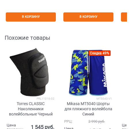
В КОРЗИНУ
В КОРЗИНУ
Похожие товары
Скидка 49%
PRL11016-02
MT5040-V1
Torres CLASSIC
Mikasa MT5040 Шорты
Наколенники
для пляжного волейбола
волейбольные Черный
Синий
РРЦ:
2 990
 руб.
Цена
Цен
1 545
 руб.
Цена