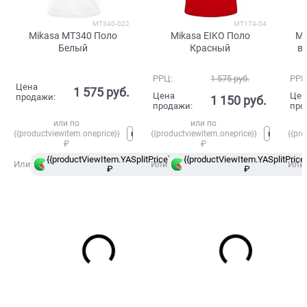
MT340-022
MT174-04
Mikasa MT340 Поло
Mikasa EIKO Поло
Ma
Белый
Красный
в
РРЦ:
1 575
 руб.
РРЦ
Цена
1 575
 руб.
Цена
Цен
продажи:
1 150
 руб.
продажи:
про
или по
или по
{{productviewitem.oneprice}}
{{productviewitem.oneprice}}
{{pro
₽
₽
{{productViewItem.YASplitPrice}}
{{productViewItem.YASplitPrice}
в
Или
Или
Или
₽
Сплит
₽