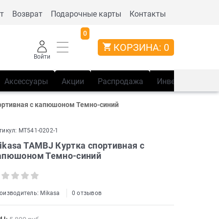
т
Возврат
Подарочные карты
Контакты
0
КОРЗИНА:
0
Войти
Аксессуары
Акции
Распродажа
Инвентарь
Сп
ортивная с капюшоном Темно-синий
тикул:
MT541-0202-1
ikasa TAMBJ Куртка спортивная с
апюшоном Темно-синий
оизводитель:
Mikasa
0 отзывов