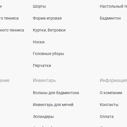
и
Шорты
Настольный т
о тенниса
Форма игровая
Бадминтон
ного тенниса
Куртки, Ветровки
Носки
Головные уборы
Перчатки
ание
Инвентарь
Информаци
Воланы для бадминтона
О компании
Инвентарь для мячей
Контакты
Эспандеры
Оплата