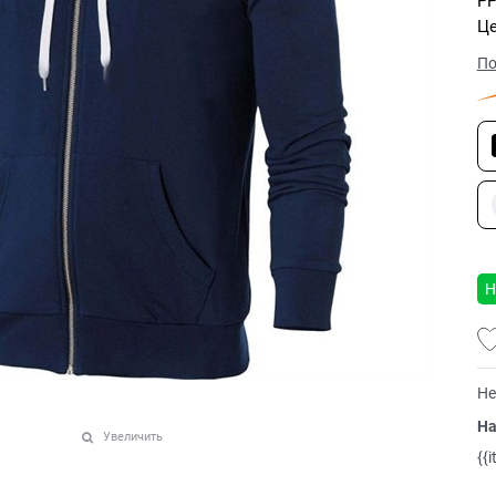
РР
Це
По
Н
Не
На
Увеличить
{{