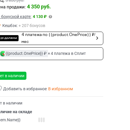
Ц:
5 800
 руб.
4 350
 руб.
на продажи:
 бонусной карте:
4 130 ₽
Кешбэк
:
+ 207 бонусов
4 платежа по {{product.OnePrice}} ₽/
мес
{{product.OnePrice}} ₽
× 4 платежа в Сплит
ет в наличии
Добавить в избранное
В избранном
т в наличии
личие на складе
item.Name}}