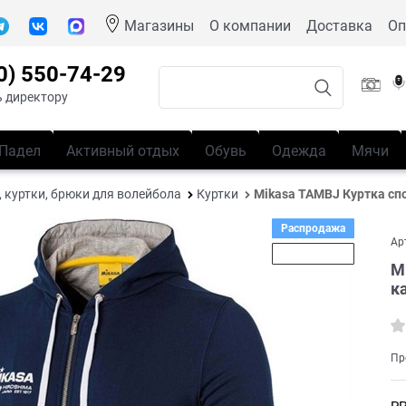
Магазины
О компании
Доставка
Оп
0) 550-74-29
 директору
Падел
Активный отдых
Обувь
Одежда
Мячи
 куртки, брюки для волейбола
Куртки
Mikasa TAMBJ Куртка сп
Распродажа
Ар
Скидка 25%
M
к
Пр