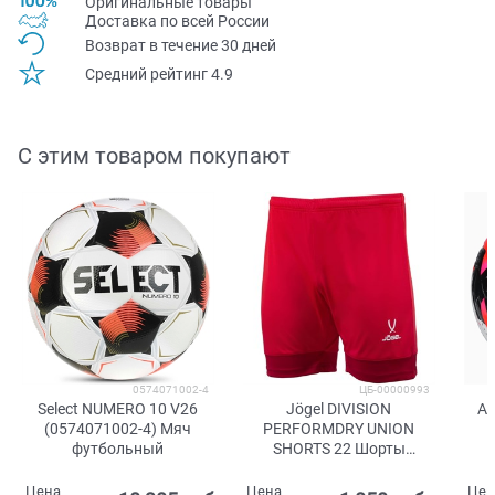
Оригинальные товары
Доставка по всей Pоссии
Возврат в течение 30 дней
Средний рейтинг 4.9
С этим товаром покупают
0574071002-4
ЦБ-00000993
Select NUMERO 10 V26
Jögel DIVISION
Ad
(0574071002-4) Мяч
PERFORMDRY UNION
футбольный
SHORTS 22 Шорты
Красный/Белый
Цена
Цена
Цен