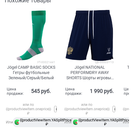
Похожие товары
УТ-00021441
ЦБ-00003113
Jögel CAMP BASIC SOCKS
Jögel NATIONAL
T
Гетры футбольные
PERFORMDRY AWAY
Зеленый/Серый/Белый
SHORTS Шорты игровые
Темно-синий/Золотой
Цена
Цена
Цен
545
 руб.
1 990
 руб.
продажи:
продажи:
про
или по
или по
{{productviewitem.oneprice}}
{{productviewitem.oneprice}}
{{pro
₽
₽
{{productViewItem.YASplitPrice}}
{{productViewItem.YASplitPrice}
в
Или
Или
Или
₽
Сплит
₽