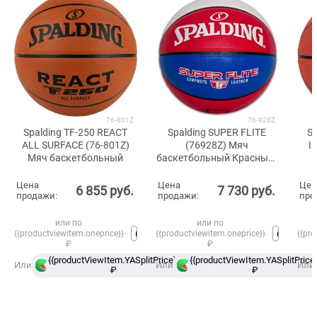
76-801Z
76-928Z
Spalding TF-250 REACT
Spalding SUPER FLITE
Sp
ALL SURFACE (76-801Z)
(76928Z) Мяч
I
Мяч баскетбольный
баскетбольный Красный/
Белый/Синий
Цена
Цена
Цен
6 855
 руб.
7 730
 руб.
продажи:
продажи:
про
или по
или по
{{productviewitem.oneprice}}
{{productviewitem.oneprice}}
{{pro
₽
₽
{{productViewItem.YASplitPrice}}
{{productViewItem.YASplitPrice}
в
Или
Или
Или
₽
Сплит
₽