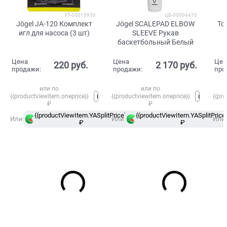
УТ-00015950
ЦБ-00004470
Jögel JA-120 Комплект
Jögel SCALEPAD ELBOW
To
игл для насоса (3 шт)
SLEEVE Рукав
баскетбольный Белый
Цена
Цена
Цен
220
 руб.
2 170
 руб.
продажи:
продажи:
про
или по
или по
{{productviewitem.oneprice}}
{{productviewitem.oneprice}}
{{pro
₽
₽
{{productViewItem.YASplitPrice}}
{{productViewItem.YASplitPrice}
в
Или
Или
Или
₽
Сплит
₽