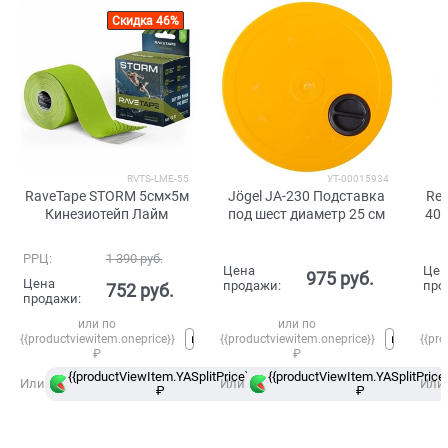
Скидка 46%
RVTS-LME-55
УТ-00015934
RaveTape STORM 5см×5м
Jögel JA-230 Подставка
Re
Кинезиотейп Лайм
под шест диаметр 25 см
400
РРЦ:
1 390
 руб.
Цена
Цен
975
 руб.
Цена
продажи:
про
752
 руб.
продажи:
или по
или по
{{productviewitem.oneprice}}
{{productviewitem.oneprice}}
{{pro
₽
₽
{{productViewItem.YASplitPrice}}
{{productViewItem.YASplitPrice}
в
Или
Или
Или
₽
Сплит
₽