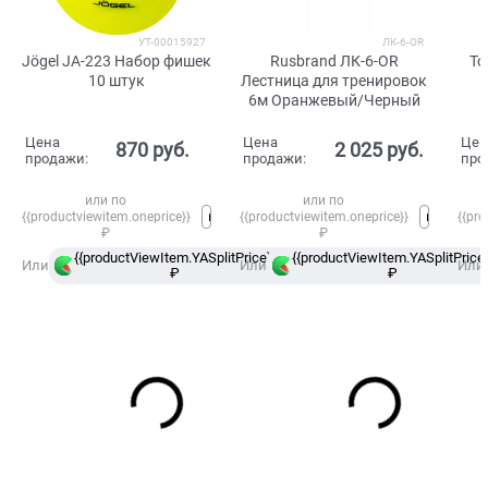
УТ-00015927
ЛК-6-OR
Jögel JA-223 Набор фишек
Rusbrand ЛК-6-OR
To
10 штук
Лестница для тренировок
6м Оранжевый/Черный
Цена
Цена
Цен
870
 руб.
2 025
 руб.
продажи:
продажи:
про
или по
или по
{{productviewitem.oneprice}}
{{productviewitem.oneprice}}
{{pro
₽
₽
{{productViewItem.YASplitPrice}}
{{productViewItem.YASplitPrice}
в
Или
Или
Или
₽
Сплит
₽