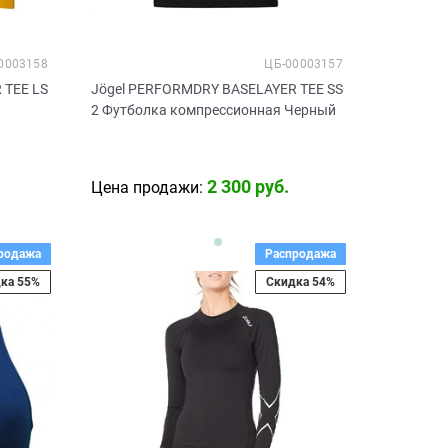
0003158
ЦБ-00003157
 TEE LS
Jögel PERFORMDRY BASELAYER TEE SS
2 Футболка компрессионная Черный
2 300
 руб.
Цена продажи:
родажа
Распродажа
ка 55%
Скидка 54%