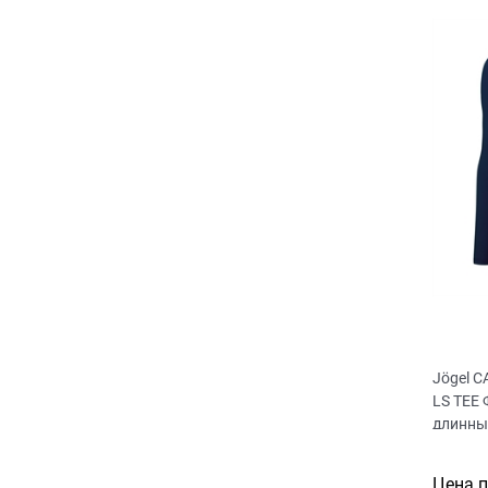
Jögel 
LS TEE
длинны
Цена 