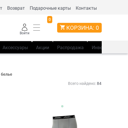
т
Возврат
Подарочные карты
Контакты
0
КОРЗИНА:
0
Войти
Аксессуары
Акции
Распродажа
Инвентарь
Сп
 белье
Всего найдено:
84