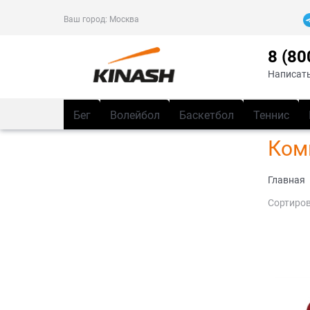
Ваш город:
Москва
8 (80
Написать
Бег
Волейбол
Баскетбол
Теннис
Ком
Главная
Сортиров