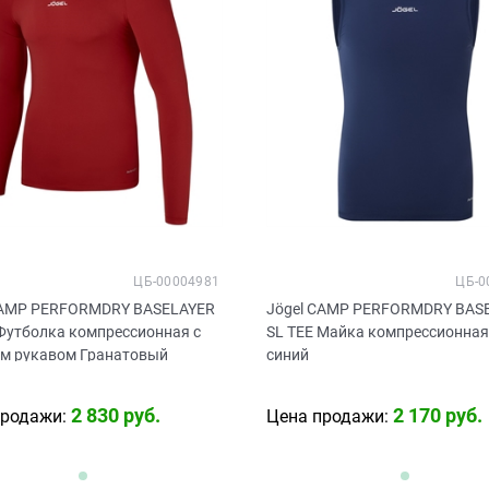
ЦБ-00004981
ЦБ-0
CAMP PERFORMDRY BASELAYER
Jögel CAMP PERFORMDRY BAS
 Футболка компрессионная с
SL TEE Майка компрессионная
м рукавом Гранатовый
синий
2 830
 руб.
2 170
 руб.
продажи:
Цена продажи: