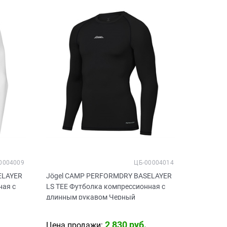
0004009
ЦБ-00004014
ELAYER
Jögel CAMP PERFORMDRY BASELAYER
ная с
LS TEE Футболка компрессионная с
длинным рукавом Черный
2 830
 руб.
Цена продажи: