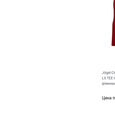
Jögel 
LS TEE
длинны
Цена 