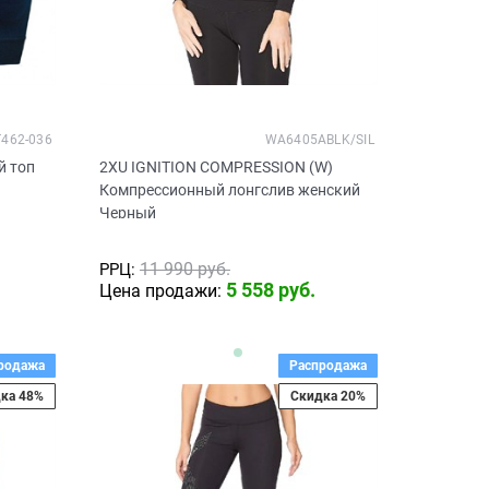
462-036
WA6405ABLK/SIL
й топ
2XU IGNITION COMPRESSION (W)
Компрессионный лонгслив женский
Черный
11 990
 руб.
РРЦ:
5 558
 руб.
Цена продажи:
родажа
Распродажа
ка 48%
Скидка 20%