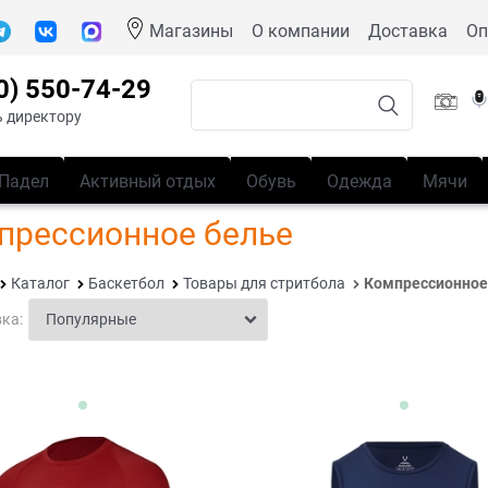
Магазины
О компании
Доставка
Оп
0) 550-74-29
 директору
Падел
Активный отдых
Обувь
Одежда
Мячи
прессионное белье
Каталог
Баскетбол
Товары для стритбола
Компрессионное
ка: