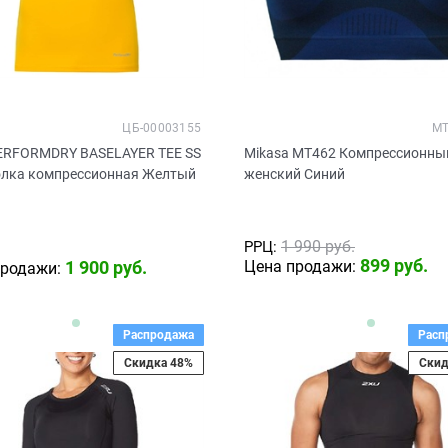
ЦБ-00003155
MT
PERFORMDRY BASELAYER TEE SS
Mikasa MT462 Компрессионны
олка компрессионная Желтый
женский Синий
1 990
 руб.
РРЦ:
899
 руб.
1 900
 руб.
Цена продажи:
продажи:
Распродажа
Расп
Скидка 48%
Скид