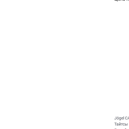
Jögel 
Тайтсы