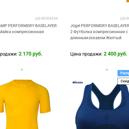
ЦБ-00004266
ЦБ-0
CAMP PERFORMDRY BASELAYER
Jögel PERFORMDRY BASELAYER
2 Футболка компрессионная с
й
длинным рукавом Желтый
2 170
 руб.
2 400
 руб.
продажи:
Цена продажи:
Расп
Скид