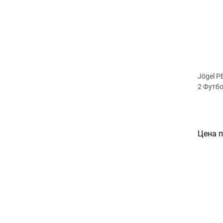
Jögel 
2 Футб
Цена 