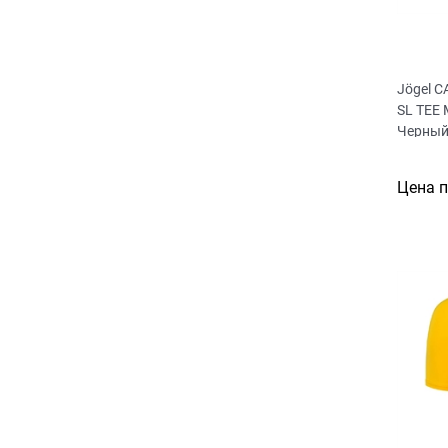
Jögel 
SL TEE Майка компрессионная
Черны
Цена 