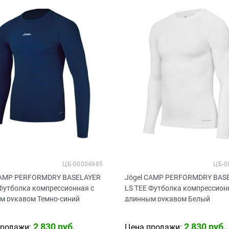
ЦБ-00004985
ЦБ-0
CAMP PERFORMDRY BASELAYER
Jögel CAMP PERFORMDRY BAS
 Футболка компрессионная с
LS TEE Футболка компрессион
м рукавом Темно-синий
длинным рукавом Белый
2 830
 руб.
2 830
 руб.
продажи:
Цена продажи: