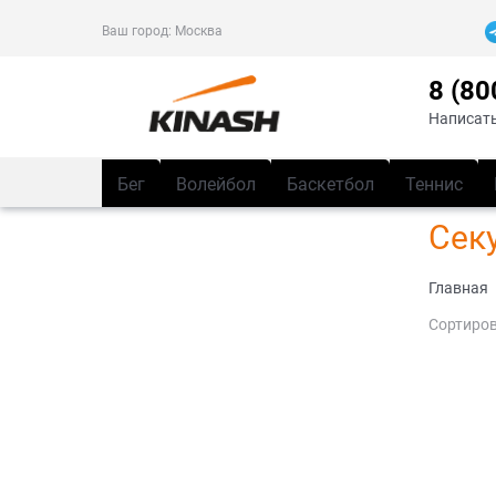
Ваш город:
Москва
8 (80
Написать
Бег
Волейбол
Баскетбол
Теннис
Сек
Главная
Сортиров