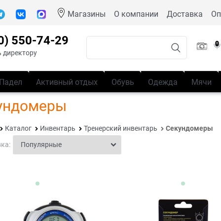
Магазины
О компании
Доставка
Оп
0) 550-74-29
 директору
Падел
Активный отдых
Обувь
Одежда
Мячи
ундомеры
Каталог
Инвентарь
Тренерский инвентарь
Секундомеры
ка: