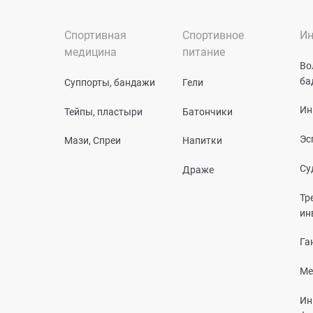
Спортивная
Спортивное
Ин
медицина
питание
Во
ба
Суппорты, бандажи
Гели
Ин
Тейпы, пластыри
Батончики
Эс
Мази, Спреи
Напитки
Су
Драже
Тр
ин
Га
Ме
Ин