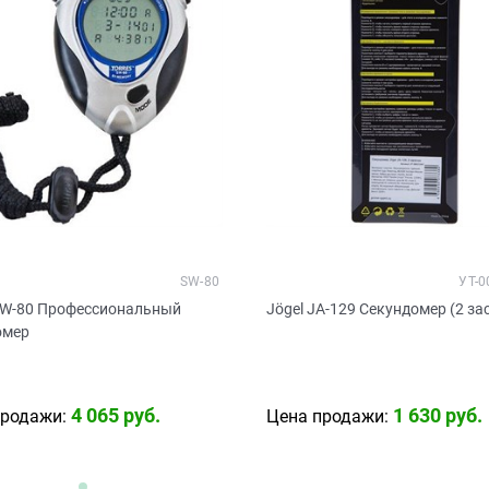
SW-80
УТ-0
 SW-80 Профессиональный
Jögel JA-129 Секундомер (2 за
омер
4 065
 руб.
1 630
 руб.
продажи:
Цена продажи: