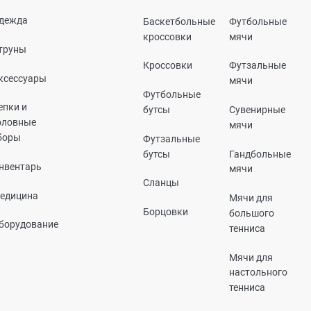
дежда
Баскетбольные
Футбольные
кроссовки
мячи
труны
Кроссовки
Футзальные
ксессуары
мячи
Футбольные
епки и
бутсы
Сувенирные
оловные
мячи
боры
Футзальные
бутсы
Гандбольные
нвентарь
мячи
Сланцы
едицина
Мячи для
Борцовки
большого
борудование
тенниса
Мячи для
настольного
тенниса