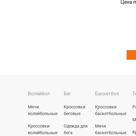
Цена 
Волейбол
Бег
Баскетбол
Т
Мячи
Кроссовки
Кроссовки
Р
волейбольные
беговые
баскетбольные
М
Кроссовки
Одежда для
Мячи
К
волейбольные
бега
баскетбольные