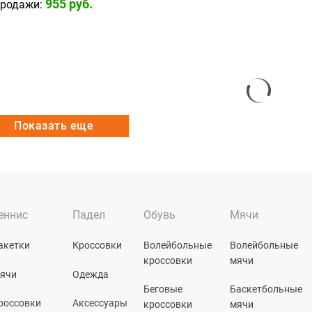
955
 руб.
продажи:
Показать еще
еннис
Падел
Обувь
Мячи
акетки
Кроссовки
Волейбольные
Волейбольные
кроссовки
мячи
ячи
Одежда
Беговые
Баскетбольные
россовки
Аксессуары
кроссовки
мячи