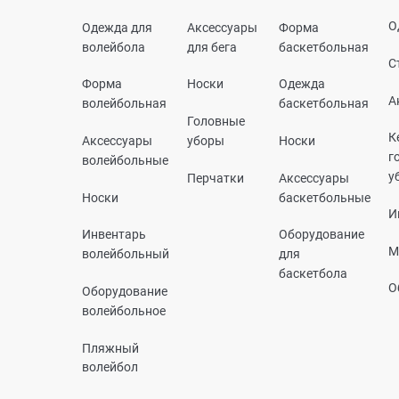
О
Одежда для
Аксессуары
Форма
волейбола
для бега
баскетбольная
С
Форма
Носки
Одежда
А
волейбольная
баскетбольная
Головные
К
Аксессуары
уборы
Носки
г
волейбольные
у
Перчатки
Аксессуары
Носки
баскетбольные
И
Инвентарь
Оборудование
М
волейбольный
для
баскетбола
О
Оборудование
волейбольное
Пляжный
волейбол