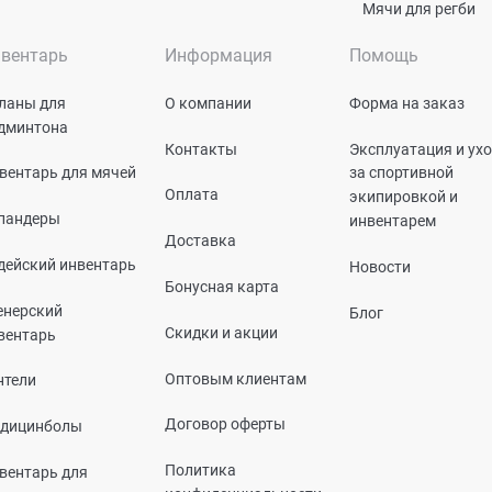
Мячи для регби
вентарь
Информация
Помощь
ланы для
О компании
Форма на заказ
дминтона
Контакты
Эксплуатация и ух
вентарь для мячей
за спортивной
Оплата
экипировкой и
пандеры
инвентарем
Доставка
дейский инвентарь
Новости
Бонусная карта
енерский
Блог
Скидки и акции
вентарь
Оптовым клиентам
нтели
Договор оферты
дицинболы
Политика
вентарь для