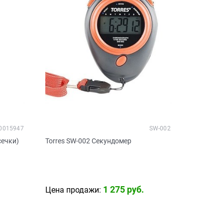
0015947
SW-002
сечки)
Torres SW-002 Секундомер
1 275
 руб.
Цена продажи: