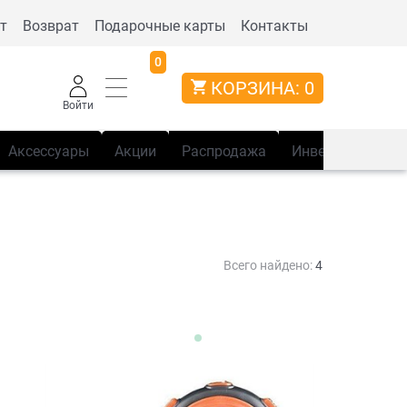
т
Возврат
Подарочные карты
Контакты
0
КОРЗИНА:
0
Войти
Аксессуары
Акции
Распродажа
Инвентарь
Сп
Всего найдено:
4