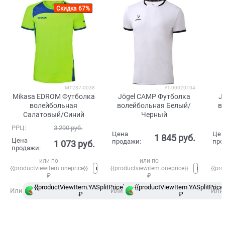
Скидка 67%
MT287-0038
УТ-00020104
Mikasa EDROM Футболка
Jögel CAMP Футболка
J
волейбольная
волейбольная Белый/
в
Салатовый/Синий
Черный
РРЦ:
3 290
 руб.
Цена
Цен
1 845
 руб.
Цена
продажи:
про
1 073
 руб.
продажи:
или по
или по
{{productviewitem.oneprice}}
{{productviewitem.oneprice}}
{{pro
₽
₽
{{productViewItem.YASplitPrice}}
{{productViewItem.YASplitPrice}
в
Или
Или
Или
₽
Сплит
₽