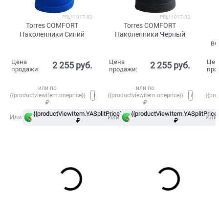
PRL11017-03
PRL11017-02
Torres COMFORT
Torres COMFORT
Наколенники Синий
Наколенники Черный
во
Цена
Цена
Цен
2 255
 руб.
2 255
 руб.
продажи:
продажи:
про
или по
или по
{{productviewitem.oneprice}}
{{productviewitem.oneprice}}
{{pro
₽
₽
{{productViewItem.YASplitPrice}}
{{productViewItem.YASplitPrice}
в
Или
Или
Или
₽
Сплит
₽