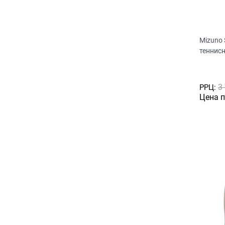
Mizuno
теннис
3
РРЦ:
Цена 