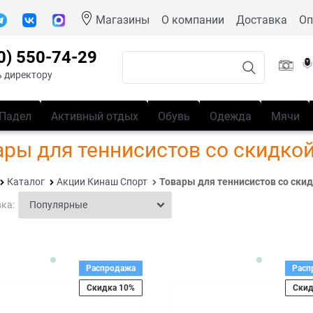
Магазины
О компании
Доставка
Оп
0) 550-74-29
 директору
Падел
Активный отдых
Обувь
Одежда
Мячи
ары для теннисистов со скидко
Каталог
Акции Кинаш Спорт
Товары для теннисистов со скид
ка:
Распродажа
Расп
Скидка 10%
Скид