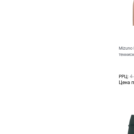
Mizuno
теннис
4
РРЦ:
Цена 