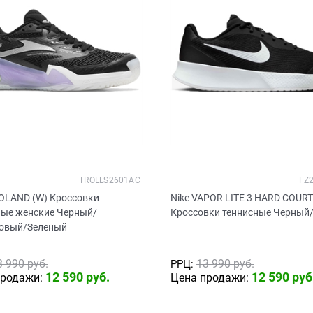
TROLLS2601AC
FZ
OLAND (W) Кроссовки
Nike VAPOR LITE 3 HARD COURT
ные женские Черный/
Кроссовки теннисные Черный
овый/Зеленый
3 990
 руб.
13 990
 руб.
РРЦ:
12 590
 руб.
12 590
 руб
продажи:
Цена продажи: