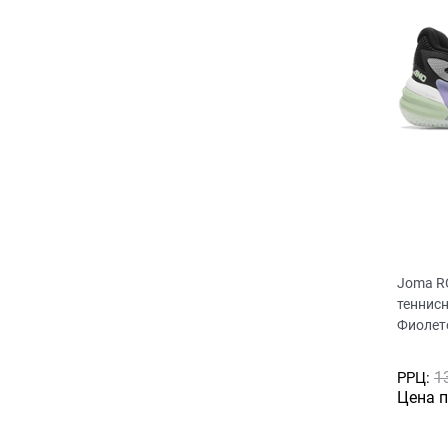
Joma R
теннис
Фиолет
1
РРЦ:
Цена 