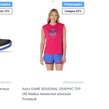
родажа
Распродажа
ка 10%
Скидка 42%
489-001
2042A393-600
нисные
Asics GAME SEASONAL GRAPHIC TOP
(W) Майка теннисная женская
Розовый