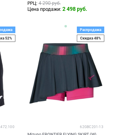
4 290
 руб.
РРЦ:
2 498
 руб.
Цена продажи:
родажа
Распродажа
ка 52%
Скидка 48%
2472.100
62GBC201-13
Mizuno FRONTIER FLYING SKIRT (W)