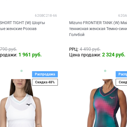
62GBC218-66
62GA
 SHORT TIGHT (W) Шорты
Mizuno FRONTIER TANK (W) Ма
ные женские Розоав
теннисная женская Темно-син
Голубой
 790
 руб.
4 490
 руб.
РРЦ:
1 961
 руб.
2 324
 руб.
продажи:
Цена продажи:
Распродажа
Расп
Скидка 48%
Скид