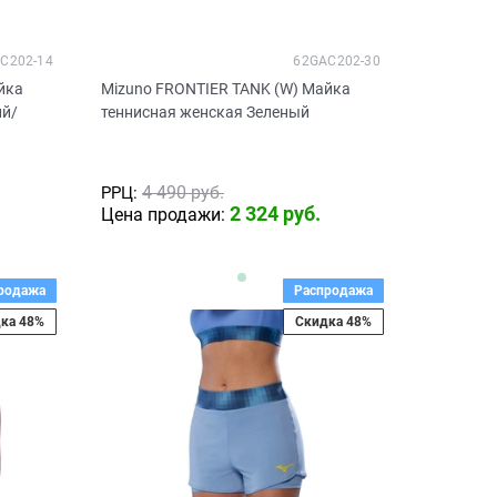
C202-14
62GAC202-30
йка
Mizuno FRONTIER TANK (W) Майка
ий/
теннисная женская Зеленый
4 490
 руб.
РРЦ:
2 324
 руб.
Цена продажи:
родажа
Распродажа
ка 48%
Скидка 48%