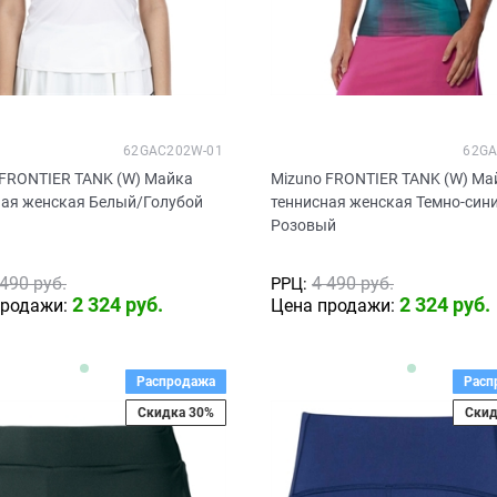
62GAC202W-01
62GA
 FRONTIER TANK (W) Майка
Mizuno FRONTIER TANK (W) Ма
ная женская Белый/Голубой
теннисная женская Темно-син
Розовый
 490
 руб.
4 490
 руб.
РРЦ:
2 324
 руб.
2 324
 руб.
продажи:
Цена продажи:
Распродажа
Расп
Скидка 30%
Скид