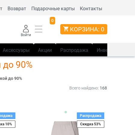
т
Возврат
Подарочные карты
Контакты
0
КОРЗИНА:
0
Войти
Аксессуары
Акции
Распродажа
Инвентарь
Сп
й до 90%
кой до 90%
Всего найдено:
168
родажа
Распродажа
ка 10%
Скидка 53%