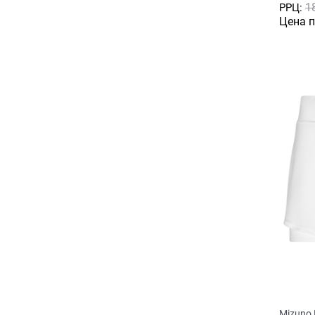
1
РРЦ:
Цена 
Mizuno