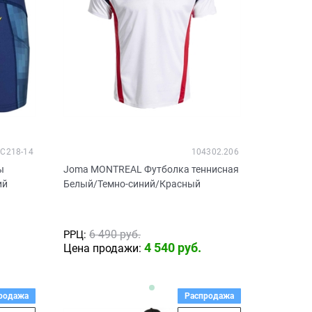
C218-14
104302.206
ы
Joma MONTREAL Футболка теннисная
ий
Белый/Темно-синий/Красный
6 490
 руб.
РРЦ:
4 540
 руб.
Цена продажи:
родажа
Распродажа