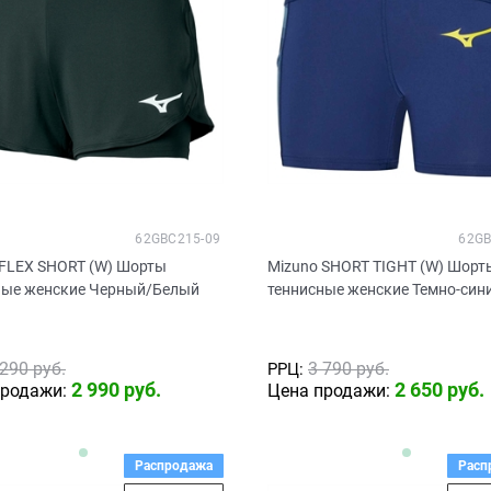
62GBC215-09
62GB
 FLEX SHORT (W) Шорты
Mizuno SHORT TIGHT (W) Шорт
ные женские Черный/Белый
теннисные женские Темно-син
 290
 руб.
3 790
 руб.
РРЦ:
2 990
 руб.
2 650
 руб.
продажи:
Цена продажи:
Распродажа
Расп