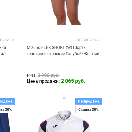
C202-13
62GBC215-21
йка
Mizuno FLEX SHORT (W) Шорты
ий/
теннисные женские Голубой/Желтый
3 990
 руб.
РРЦ:
2 065
 руб.
Цена продажи:
родажа
Распродажа
ка 30%
Скидка 30%