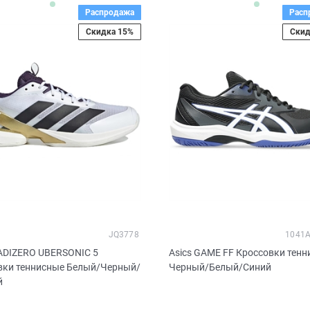
Распродажа
Расп
Скидка 15%
Скид
JQ3778
1041A
 ADIZERO UBERSONIC 5
Asics GAME FF Кроссовки тен
вки теннисные Белый/Черный/
Черный/Белый/Синий
й