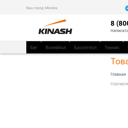
Ваш город:
Москва
8 (80
Написать
Бег
Волейбол
Баскетбол
Теннис
Тов
Главная
Сортиров