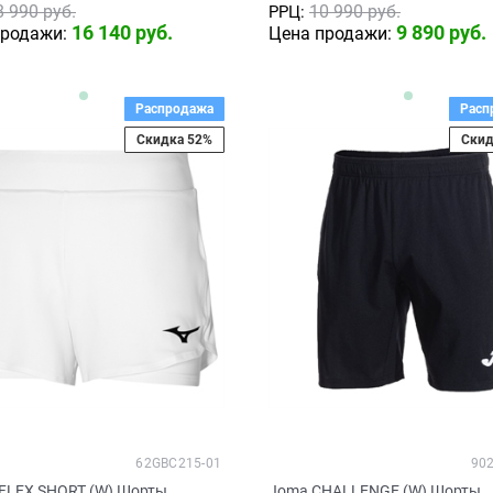
8 990
 руб.
10 990
 руб.
РРЦ:
16 140
 руб.
9 890
 руб.
продажи:
Цена продажи:
Распродажа
Расп
Скидка 52%
Скид
62GBC215-01
90
 FLEX SHORT (W) Шорты
Joma CHALLENGE (W) Шорты