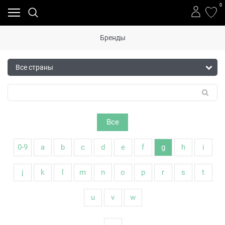
0
Бренды
Все
0-9
a
b
c
d
e
f
g
h
i
j
k
l
m
n
o
p
r
s
t
u
v
w