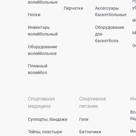
г
волейбольные
у
Перчатки
Аксессуары
Носки
баскетбольные
И
Инвентарь
Оборудование
М
волейбольный
для
баскетбола
О
Оборудование
волейбольное
Пляжный
волейбол
Спортивная
Спортивное
Ин
медицина
питание
Во
ба
Суппорты, бандажи
Гели
Ин
Тейпы, пластыри
Батончики