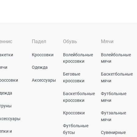
еннис
Падел
Обувь
Мячи
акетки
Кроссовки
Волейбольные
Волейбольные
кроссовки
мячи
ячи
Одежда
Беговые
Баскетбольные
россовки
Аксессуары
кроссовки
мячи
дежда
Баскетбольные
Футбольные
кроссовки
мячи
труны
Кроссовки
Футзальные
ксессуары
мячи
Футбольные
епки и
бутсы
Сувенирные