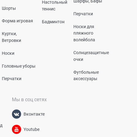
Шарфы, Бафы
Настольный
Шорты
теннис
Перчатки
Форма игровая
Бадминтон
Носки для
пляжного
Куртки,
волейбола
Ветровки
Солнцезащитные
Носки
очки
Головные уборы
Футбольные
Перчатки
аксессуары
Мы в соц сетях
Вконтакте
од
Youtube