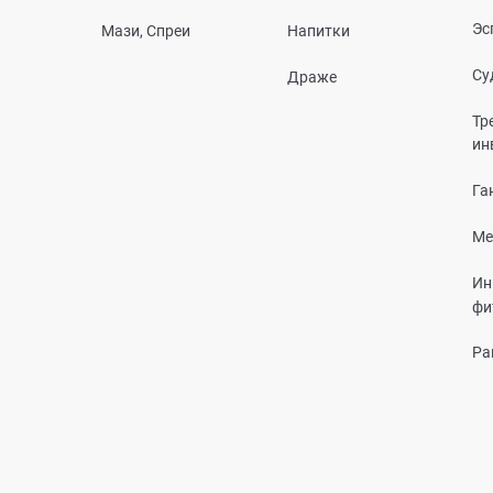
Эс
Мази, Спреи
Напитки
Су
Драже
Тр
ин
Га
Ме
Ин
фи
Ра