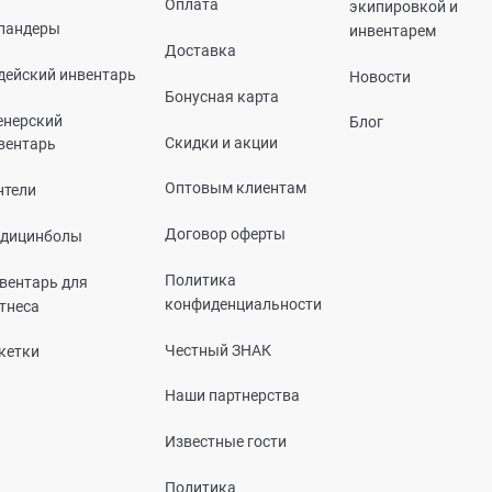
Оплата
экипировкой и
пандеры
инвентарем
Доставка
дейский инвентарь
Новости
Бонусная карта
енерский
Блог
Скидки и акции
вентарь
Оптовым клиентам
нтели
Договор оферты
дицинболы
Политика
вентарь для
конфиденциальности
тнеса
Честный ЗНАК
кетки
Наши партнерства
Известные гости
Политика