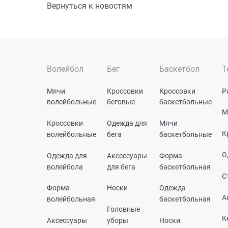
Вернуться к новостям
Волейбол
Бег
Баскетбол
Т
Мячи
Кроссовки
Кроссовки
Р
волейбольные
беговые
баскетбольные
М
Кроссовки
Одежда для
Мячи
К
волейбольные
бега
баскетбольные
О
Одежда для
Аксессуары
Форма
волейбола
для бега
баскетбольная
С
Форма
Носки
Одежда
А
волейбольная
баскетбольная
Головные
К
Аксессуары
уборы
Носки