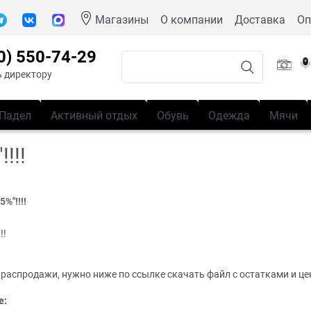
Магазины
О компании
Доставка
Оп
0) 550-74-29
 директору
Падел
Активный отдых
Обувь
Одежда
Мячи
!!!
%"!!!!
!!
распродажи, нужно ниже по ссылке скачать файл с остатками и це
е: