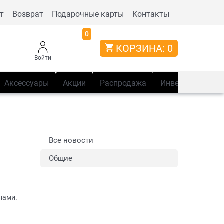
т
Возврат
Подарочные карты
Контакты
0
КОРЗИНА:
0
Войти
Аксессуары
Акции
Распродажа
Инвентарь
Сп
Все новости
Общие
нами.