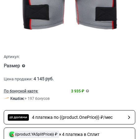
Артикул:
Размер
4 145
 руб.
Цена продажи:
По бонусной карте:
3 935 ₽
Кешбэк
:
+ 197 бонусов
4 платежа по {{product.OnePrice}} ₽/мес
× 4 платежа в Сплит
{{product.YASplitPrice}} ₽