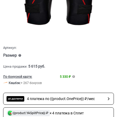
Артикул:
Размер
5 615
 руб.
Цена продажи:
По бонусной карте:
5 330 ₽
Кешбэк
:
+ 267 бонусов
4 платежа по {{product.OnePrice}} ₽/мес
× 4 платежа в Сплит
{{product.YASplitPrice}} ₽