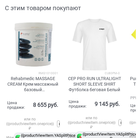
С этим товаром покупают
RMG1010001
CU80PM-0
Rehabmedic MASSAGE
CEP PRO RUN ULTRALIGHT
Pum
CREAM Крем массажный
SHORT SLEEVE SHIRT
TE
базовый
Футболка беговая Белый
профессиональный без
РРЦ
парафина 1л
Цена
Цена
9 145
 руб.
8 655
 руб.
Цен
продажи:
продажи:
про
или по
или по
{{productviewitem.oneprice}}
{{pro
{{productviewitem.oneprice}}
₽
₽
{{productViewItem.YASplitPrice}
{{productViewItem.YASplitPrice}}
в
Или
Или
Или