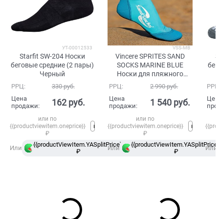
УТ-00012533
VSS-MB
Starfit SW-204 Носки
Vincere SPRITES SAND
S
беговые средние (2 пары)
SOCKS MARINE BLUE
бег
Черный
Носки для пляжного
волейбола Голубой/
РРЦ:
330
 руб.
РРЦ:
2 990
 руб.
РРЦ
Белый
Цена
Цена
Цен
162
 руб.
1 540
 руб.
продажи:
продажи:
про
или по
или по
{{productviewitem.oneprice}}
{{productviewitem.oneprice}}
{{pro
₽
₽
{{productViewItem.YASplitPrice}}
{{productViewItem.YASplitPrice}
в
Или
Или
Или
₽
Сплит
₽